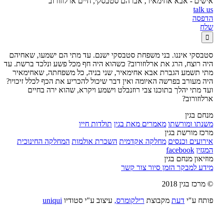
אישים - אבא אחימאיר, אברהם סטבסקי, חיים ארלוזורוב
talk us
הדפסה
שלח

סטבסקי איננו. בני משפחת סטבסקי ישנם. עד מתי הם ישמעו, שאחיהם
היה רוצח, הרג את ארלוזורוב? כשהוא היה חף מכל פשע ונלכד ברשת. עד
מתי תשמע הגברת אבא אחימאיר, שני בניה, כל משפחתה, שאחימאיר
היה מעורב בפרשה האיומה ואין דבר שיכול להכריע את הכף לכלל זיכויו?
ועד מתי יהלך בתוכנו צבי רוזנבלט וישמע ויקרא, שהוא ירה בחיים
ארלוזורוב?
מנחם בגין
משנתו ומורשתו
מאמרים מאת בגין
תולדות חייו
מרכז מורשת בגין
אירועים וכנסים
מחלקה אקדמית
השכרת אולמות
המחלקה החינוכית
המגזין
facebook
מוזיאון מנחם בגין
מידע למבקר
הזמן סיור
צור קשר
© מרכז בגין 2018
פותח ע"י
דעת
מקבוצת
רילקומרס,
עיצוב ע"י סטודיו
uniqui