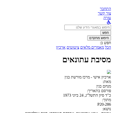
התחבר
צור קשר
עזרה
לחפש
ב:
חפש
חיפוש מתקדם
חפש ב:
הכל
מאמרים מלאים
ציטוטים
ארכיון
מסיבת עתונאים
ארכיון אישי - מרכז מורשת בגין
מאת:
מנחם בגין
פורסם בתאריך:
כ"ד סיון התשל"ג, 24 ביוני 1973
מתוך:
P20-286
נושא: