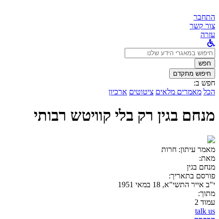
התחבר
צור קשר
עזרה
לחפש
ב:
חפש
חיפוש מתקדם
חפש ב:
הכל
מאמרים מלאים
ציטוטים
ארכיון
מנחם בגין רק בלי קוויטש רבותי
מאמר עיתון:
חרות
מאת:
מנחם בגין
פורסם בתאריך:
י"ב אייר התשי"א, 18 במאי 1951
מתוך:
עמוד 2
talk us