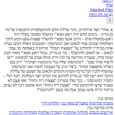
הדפסה
שלח
Attached Files
1951-05-18

א.
אחרי רצח ארלוזרוב, בימי עלילת הדם וההתעלפויות התכופות של מר
בן-גוריון – בימים ההם היה ראש מפא"י מתעלף בפומבי כאילו היה
ראש-ממשלת פרס – הרבו אנשי מפא"י להשליך פצצות-עשן-ודמע לתוך
האולמות שבהם עמד לנאום זאב ז'בוטינסקי. המעשים האלה הניעו נערה
אחת מבית"ר להחליט על "הפצצת תגמול" סרחונית באסיפה בה עמד
לנאום – או לנאום ולהתעלף – מר בן-גוריון. נבהל ראש מפא"י מאוד וזעק
זעקה מרה, שעברה מוורשה עד לניו-יורק ומתל-אביב עד לבוסטון: "רצו
לרצוח אותי נפש". "ז'בוטינסקי שלח נגדי מתנקשת רצחנית" "רק בנס
ניצלתי מהפפצה ומוות". כיצד הגיב על הצעקה הזאת זאב ז'בוטינסקי
שהוסיף ללכת לכל מרכזי-הסתת-הדמים ולנאום על הפשע של עלילת
הדם? הוא ייעץ למר בן-גוריון להרגיע את דמיונו יוצר הבלהות. לנגד רגלי –
הסביר ז'בוטינסקי – כבר נפלו עשרות "פצצות ריח ניחוח" ואף פעם לא
טענתי שרצו להתנקש בחיי. "פצצת ריח ניחוח" הוא אומנם דבר לא נעים;
בייחוד הריח איננו נעים; אבל מה טעם "לקוויטש"?
מנחם בגין
משנתו ומורשתו
מאמרים מאת בגין
תולדות חייו
מרכז מורשת בגין
אירועים וכנסים
מחלקה אקדמית
השכרת אולמות
המחלקה החינוכית