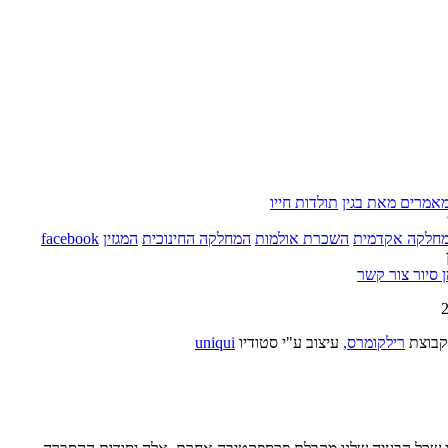
אמרים מאת בגין
תולדות חייו
חלקה אקדמית
השכרת אולמות
המחלקה החינוכית
המגזין
facebook
 סיור
צור קשר
בוצת
רילקומרס,
עיצוב ע"י סטודיו
uniqui