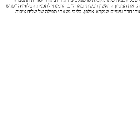
שתי שכל הבעיה שלנו מקבלת פרספקטיבה אחרת. אלה יסודות ההסברה
. את הניסיון הראשון רכשתי בארה"ב. הוזמנתי לתכנית הטלוויזיה "פגוש
י הרגשת אחריות רבה מאוד בלכתי לאותו חדר עינויים שנקרא אולפן. בליבי נשאתי תפילה של שליח ציבור: