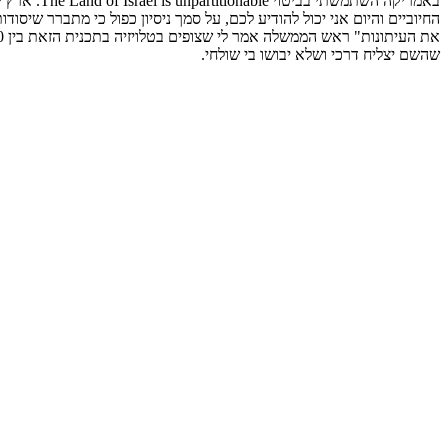
באמריקה השתמשתי בביטוי
The Land of Israel is unpartitionable
. ארץ 
החיוביים והיום אני יכול להודיע לכם, על סמך ניסיון כפול כי מתברר שיס
שהשם יצליח דרכי ושלא יבושו בי שולחי.