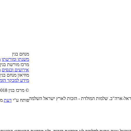
מנחם בגין
משנתו ומורשתו
מ
מרכז מורשת בגין
אירועים וכנסים
מ
מוזיאון מנחם בגין
מידע למבקר
הזמן
© מרכז בגין 2018
ישראל-ארה"ב. שלמות המולדת - הזכות לארץ ישראל השלמה
פותח ע"י
דעת
מק