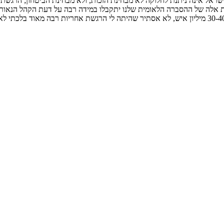
ישראל אינה ניתנת לחלוקה לא מבחינת הזכות, ולא מבחינת הביטחון; הרג
ודות אלה של ההסברה הלאומית שלנו יתקבלו במידה רבה על דעת הקהל הנאורה
את העיתונות" ראש הממשלה אמר לי שצופים בטלויזיה בתכנית הזאת בין 30-40 מיליון איש, לא אסתיר שהיתה ל