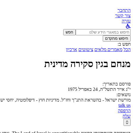
התחבר
צור קשר
עזרה
לחפש
חפש
ב:
חיפוש מתקדם
חפש ב:
הכל
מאמרים מלאים
ציטוטים
ארכיון
מנחם בגין סקירה מדינית
פורסם בתאריך:
י"ג אייר התשל"ה, 24 באפריל 1975
נושאים:
מורשת ישראל - בהשראת התנ"ך וחז"ל. מדיניות חוץ - דיפלומטיה, יחסי 
talk us
הדפסה
שלח
