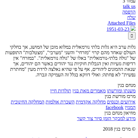
עמוד 3
talk us
הדפסה
שלח
Attached Files
1951-03-23

גלות ערב היא גלות בלתי נורמאלית במלוא מובן של המושג, אך בחלקי
העולם שאחד מהם קרוי "מזרחי" והשני "מערבי", "מצטלבות" התופעות
של "גולה בלתי-נורמאלית" באלו של "גולה נורמאלית". "במזרח" אין
רדיפות גזעיות ואין הגבלות חוקיות נגד יהודים באשר הם יהודים, אך
שנאת ההמונים ליהודים, אף על פי שהיא נאלצה לרדת מעין "מחתרת
נפשית" לא פחתה: ואולי דווקא בגלל זה העמיקה וגברה.
מנחם בגין
משנתו ומורשתו
מאמרים מאת בגין
תולדות חייו
מרכז מורשת בגין
אירועים וכנסים
מחלקה אקדמית
השכרת אולמות
המחלקה החינוכית
המגזין
facebook
מוזיאון מנחם בגין
מידע למבקר
הזמן סיור
צור קשר
© מרכז בגין 2018