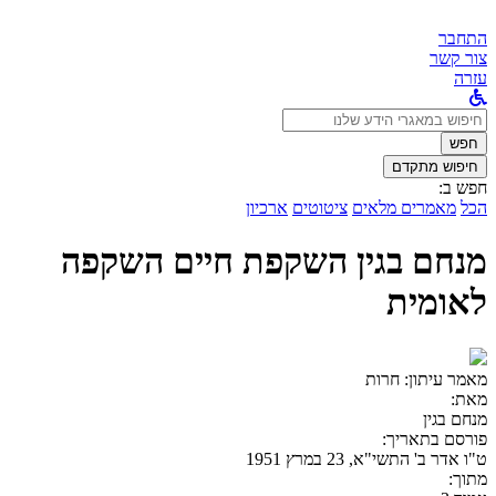
התחבר
צור קשר
עזרה
לחפש
ב:
חפש
חיפוש מתקדם
חפש ב:
הכל
מאמרים מלאים
ציטוטים
ארכיון
מנחם בגין השקפת חיים השקפה
לאומית
מאמר עיתון:
חרות
מאת:
מנחם בגין
פורסם בתאריך:
ט"ו אדר ב' התשי"א, 23 במרץ 1951
מתוך: