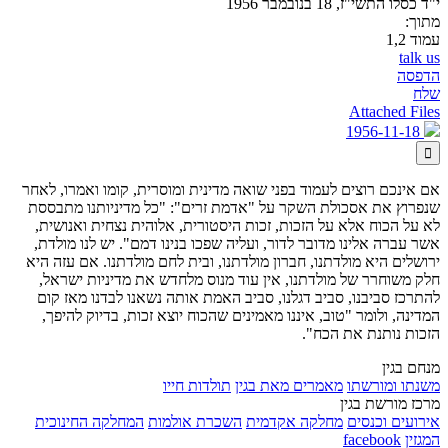
י"ד כסלו התשי"ז, 18 בנובמבר 1956
מתוך:
עמוד 1,2
talk us
הדפסה
שלח
Attached Files
1956-11-18

אם אינכם רוצים לעמוד בפני שואה מדינית ומוסרית, קומו ואמרו, לאחר
שנפרוץ את אסכולת השקר על "אדמת זרים": "כל מדיניותנו מתבססת
לא על הכוח אלא על הזכות, זכות היסטורית, אלוהית נצחית ואנושית,
אשר עברה אלינו מדובר לדור, ועליה שפכו בנינו דמם". יש לנו מולדת,
ירושלים היא מולדתנו, חברון מולדתנו, ובית לחם מולדתנו. אם עזה היא
חלק משוחרר של מולדתנו, אין עוד מנוס מלחדש את מדיניות ישראל,
להתרכז סביבנו, סביב דגלנו, סביב האמת אותה נשאנו לבדנו מאז קום
המדינה, ולומר "טוב, איננו מאמינים שהכוח יוצא זכות, בדיוק להיפך,
הזכות נותנת את הכח".
מנחם בגין
משנתו ומורשתו
מאמרים מאת בגין
תולדות חייו
מרכז מורשת בגין
אירועים וכנסים
מחלקה אקדמית
השכרת אולמות
המחלקה החינוכית
המגזין
facebook