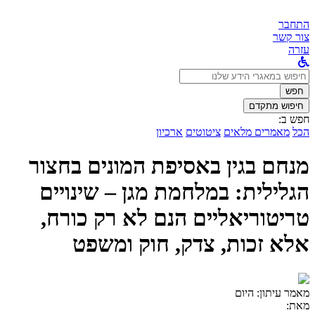
התחבר
צור קשר
עזרה
לחפש
ב:
חפש
חיפוש מתקדם
חפש ב:
הכל
מאמרים מלאים
ציטוטים
ארכיון
מנחם בגין באסיפת המונים בחצור
הגלילית: במלחמת מגן – שינויים
טריטוריאליים הנם לא רק כורח,
אלא זכות, צדק, חוק ומשפט
מאמר עיתון:
היום
מאת: