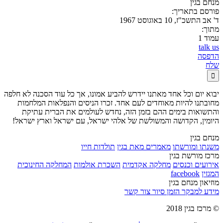
מנחם בגין
פורסם בתאריך:
ד' אב התשכ"ז, 10 באוגוסט 1967
מתוך:
עמוד 1
talk us
הדפסה
שלח

יבוא יום וכל אחד מאתנו יידרש להביע אמונו, אך כל עוד הסכנה לא חלפה
מחובתנו להיות מאוחדים לעם אחד. זכרו הניסים והנפלאות המלחמות
והתשואות בימים ההם בזמן הזה, נחדש לעולמים את הברית עתיקת
היומין, הקדושה והמשולשת של אלהי ישראל, עם ישראל וארץ ישראל!
מנחם בגין
משנתו ומורשתו
מאמרים מאת בגין
תולדות חייו
מרכז מורשת בגין
אירועים וכנסים
מחלקה אקדמית
השכרת אולמות
המחלקה החינוכית
המגזין
facebook
מוזיאון מנחם בגין
מידע למבקר
הזמן סיור
צור קשר
© מרכז בגין 2018