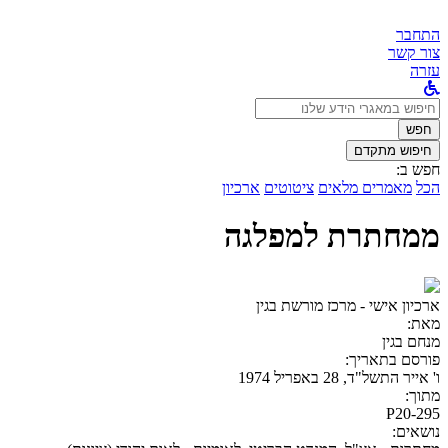
התחבר
צור קשר
עזרה
לחפש
ב:
חפש
חיפוש מתקדם
חפש ב:
הכל
מאמרים מלאים
ציטוטים
ארכיון
ממחתרת למפלגה
ארכיון אישי - מרכז מורשת בגין
מאת:
מנחם בגין
פורסם בתאריך:
ו' אייר התשל"ד, 28 באפריל 1974
מתוך:
P20-295
נושאים: