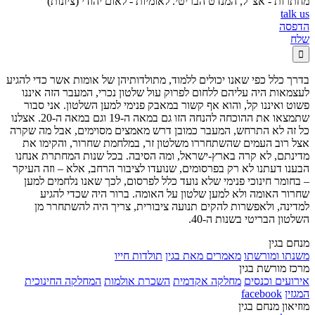
מחתרות - אצ"ל, המנדט הבריטי. לאומיות - לאום יהודי (ציונות)
talk us
הדפסה
שלח

בדרך כלל כפי שאנו יכולים ללמוד, מתולדותיהן של אומות אשר כדי להגיע
לעצמאות היה עליהם ללחום לפרוק עול שלטון נכרי, המעבר הזה איננו
פשוט ואיננו קל, והוא אף קשור במאבק פנימי למען השלטון. אני סבור
שתמצאו את ההוכחה להנחה הזו גם במאה ה-19 וגם במאה ה-20. אצלנו
כל זה לא התרחש, המעבר כמובן דרש מאמצים מסוימים, אבל מה שקרה
אצל רוב העמים שהשתחררו משלטון זר, במלחמת שחרור, והקימו את
מדינתם, לא קרה בארץ-ישראל, ומה הסיבה. בכל שנות המחתרת אנחנו
הבענו דעתנו לא רק בפרסומים, שנועדו לציבור הרחב, אלא – וזה העיקר
– בחומר חינוכי פנימי שלא נועד כלל לפרסום, לכך שאנו נלחמים למען
שחרור האומה ולא למען שלטון על האומה. ברור היה שכדי להגיע
למדינה, ולאפשרות להקים תנועה ציבורית, צריך היה להשתחרר מן
השלטון הבריטי בשנות ה-40.
מנחם בגין
משנתו ומורשתו
מאמרים מאת בגין
תולדות חייו
מרכז מורשת בגין
אירועים וכנסים
מחלקה אקדמית
השכרת אולמות
המחלקה החינוכית
המגזין
facebook
מוזיאון מנחם בגין