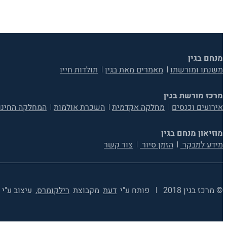
מנחם בגין
משנתו ומורשתו
מאמרים מאת בגין
תולדות חייו
מרכז מורשת בגין
אירועים וכנסים
מחלקה אקדמית
השכרת אולמות
המחלקה החינו
מוזיאון מנחם בגין
מידע למבקר
הזמן סיור
צור קשר
© מרכז בגין 2018
פותח ע"י
דעת
מקבוצת
רילקומרס,
עיצוב ע"י 