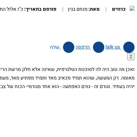
כרוזים
מאת:
מנחם בגין
פורסם בתאריך:
כ"ו אלול התש"ו, 22 בספט
talk us
הדפסה
שלח

ואכן מה טוב היה לה לסוכנות הטלגרפית, שאינה אלא חלק מרשת הריגול
מאומה. רק המעשה, שהוא תמיד מכאיב מאד ותמיד מפתיע מאד, מעמיד 
יהיה בעתיד. וגורם זה - גורם האפתעה - הוא אחד מגורמי- הכוח של צ