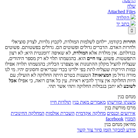
הדפסה
שלח
Attached Files
הקלדה
כתב יד

החרות
כקודמו, יילחם לשלמות המולדת, לקבוץ גלויות, לצדק סוציאלי
ולחרות האדם. הדברים גדולים ופשוטים הם. גדולים בפשטותם. פשוטים
בגדולתם. אין מולדת אלא
המולדת
, לא שאיפה 'רומנטית היא; לא רצון
התפשטות. פשוט,
צוו חיים
הוא. בהגשמתו תלוי לא רק מספר היהודים,
שנצליח להציל מקלון ההתנונות או מצפרני הכליה; בהגשמתו תלויה אפילו
כמות הירקות שנצליח לתת בפי ילדינו בכדי שבריאים וחסונים יהיו. מי לנו
מורה גדול מן
המציאות?
הטענות בטרם היתה החלוקה לא הועילו; עם
היות החלוקה אין צורך להביא ראיות. עין כל אדם רואה, כי אפילו
אכל
לשובע
לא יתכן בגבולות החלוקה ותהי אשר תהי.
מנחם בגין
משנתו ומורשתו
מאמרים מאת בגין
תולדות חייו
מרכז מורשת בגין
אירועים וכנסים
מחלקה אקדמית
השכרת אולמות
המחלקה החינוכית
המגזין
facebook
מוזיאון מנחם בגין
מידע למבקר
הזמן סיור
צור קשר