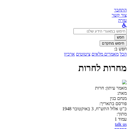
התחבר
צור קשר
עזרה
לחפש
ב:
חפש
חיפוש מתקדם
חפש ב:
הכל
מאמרים מלאים
ציטוטים
ארכיון
מחרות לחרות
מאמר עיתון:
חרות
מאת:
מנחם בגין
פורסם בתאריך:
כ"ט אלול התש"ח, 3 באוקטובר 1948
מתוך:
עמוד 1
talk us