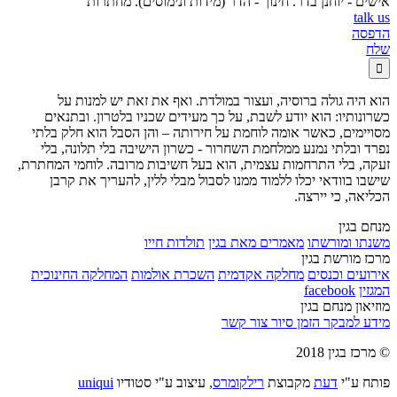
אישים - יוחנן בדר. חינוך - הדר (מידות ונימוסים). מחתרות
talk us
הדפסה
שלח

הוא היה גולה ברוסיה, ועצור במולדת. ואף את זאת יש למנות על
כשרונותיו: הוא יודע לשבת, על כך מעידים שכניו בלטרון. ובתנאים
מסויימים, כאשר אומה לוחמת על חירותה – והן הסבל הוא חלק בלתי
נפרד ובלתי נמנע ממלחמת השחרור - כשרון הישיבה בלי תלונה, בלי
זעקה, בלי התרחמות עצמית, הוא בעל חשיבות מרובה. לוחמי המחתרת,
שישבו בוודאי יכלו ללמוד ממנו לסבול מבלי ללין, להעריך את קרבן
הכליאה, כי יירצה.
מנחם בגין
משנתו ומורשתו
מאמרים מאת בגין
תולדות חייו
מרכז מורשת בגין
אירועים וכנסים
מחלקה אקדמית
השכרת אולמות
המחלקה החינוכית
המגזין
facebook
מוזיאון מנחם בגין
מידע למבקר
הזמן סיור
צור קשר
© מרכז בגין 2018
פותח ע"י
דעת
מקבוצת
רילקומרס,
עיצוב ע"י סטודיו
uniqui