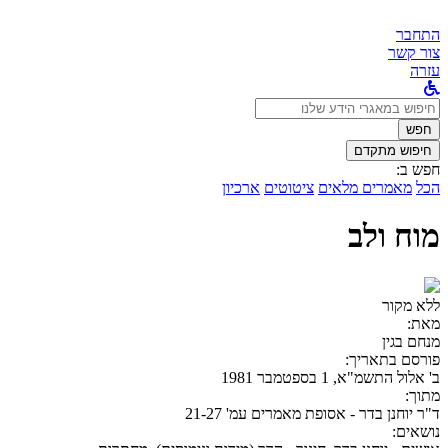
התחבר
צור קשר
עזרה
לחפש
ב:
חפש
חיפוש מתקדם
חפש ב:
הכל
מאמרים מלאים
ציטוטים
ארכיון
מוח ולב
ללא מקור
מאת:
מנחם בגין
פורסם בתאריך:
ב' אלול התשמ"א, 1 בספטמבר 1981
מתוך:
ד"ר יוחנן בדר - אסופת מאמרים עמ' 21-27
נושאים: