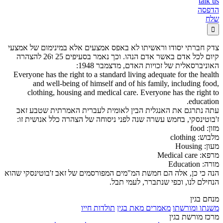
talk us
הדפסה
שלח

צדק חברתי יסודו וראשיתו לא באפס אמצעים אלא במינימום של אמצעי
קיום לכל אדם באשר אדם הנהו. וכך נאמר בסעיפים 25 ו26 להצהרה
האוניברסאלית של זכויות האדם, מדצמבר 1948:
Everyone has the right to a standard living adequate for the health
and well-being of himself and of his family, including food,
clothing, housing and medical care. Everyone has the right to
education.
עתה נתרגם את האנגלית הבין לאומית לעברית האמרתית שטבע זאב
ז'בוטינסקי, בחמש עשרה שנה לפני ניסוחה של הצהרה כלל אנושית זו:
מזון: food
מלבוש: clothing
מעון: Housing
מרפא: Medical care
מורה: Education
הנה כי כן, אלה הם חמשת המ"מים המפורסמים של זאב ז'בוטינסקי שהוא
הנחילם לנו, וכפי שנתברר, לעמי תבל.
מנחם בגין
משנתו ומורשתו
מאמרים מאת בגין
תולדות חייו
מרכז מורשת בגין