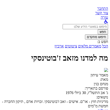
התחבר
צור קשר
עזרה
לחפש
ב:
חפש
חיפוש מתקדם
חפש ב:
הכל
מאמרים מלאים
ציטוטים
ארכיון
מה למדנו מזאב ז'בוטינסקי
מאמר עיתון
מאת:
מנחם בגין
פורסם בתאריך:
ג' אב התשל"ו, 30 ביולי 1976
נושאים:
מדיניות חוץ - או"ם. אישים - זאב ז'בוטינסקי. זכויות אדם , תיקון החברה -
חמשת מ"מים