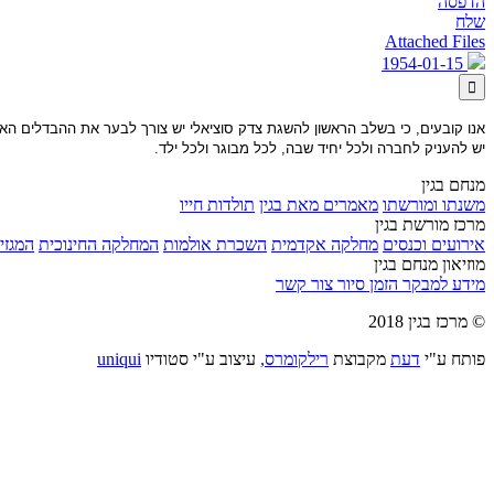
הדפסה
שלח
Attached Files
1954-01-15

אנו קובעים, כי בשלב הראשון להשגת צדק סוציאלי יש צורך לבער את ההבדלים האיכ
יש להעניק לחברה ולכל יחיד שבה, לכל מבוגר ולכל ילד.
מנחם בגין
משנתו ומורשתו
מאמרים מאת בגין
תולדות חייו
מרכז מורשת בגין
אירועים וכנסים
מחלקה אקדמית
השכרת אולמות
המחלקה החינוכית
המגזין
מוזיאון מנחם בגין
מידע למבקר
הזמן סיור
צור קשר
© מרכז בגין 2018
פותח ע"י
דעת
מקבוצת
רילקומרס,
עיצוב ע"י סטודיו
uniqui