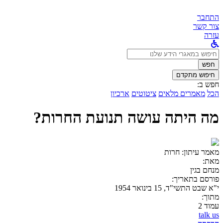
התחבר
צור קשר
עזרה
לחפש
ב:
חפש
חיפוש מתקדם
חפש ב:
הכל
מאמרים מלאים
ציטוטים
ארכיון
מה היתה עושה תנועת החרות?
מאמר עיתון:
חרות
מאת:
מנחם בגין
פורסם בתאריך:
י"א שבט התשי"ד, 15 בינואר 1954
מתוך:
עמוד 2
talk us