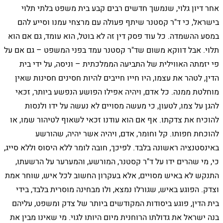
אחר דיון גלוי, שנמשך חדשים רבים קבע בית משפט בלתי תלוי
בישראל, כי ד"ר קסטנר שיתף פעולה עם מרצחי עמנו וסייע להם
במסע ההשמדה. כל עוד פסק דין זה לא בוטל, הוא עומד, גם אם הוא
תלוי. אבל דווקא משום שד"ר קסטנר עמד בפני המשפט – גם אם על
פי יזמתה האווילית של התביעה הממלכתית – וניסה, על ידי בית
הדין, לטהר את עצמו, היו חייו חייבים להיות חסינים חסינות שאין
מוחלטת ממנה. כל אדם, ויהיה אפילו הפושע הנפשע ביותר, זכאי
להגן על צמו, לטעון, כי מעשה מסויים לא נעשה על ידו ולנסות
להוכיח את צדקתו. אף אם הוא עודנו זכאי לשאוף לטיהור שמו, או
להוכחת חפותו. קל וחומר, אדם, ויהיה אשר יהיה, שהורשע
באינסטנציה ראשונה בלבד. לפיכך, חובה לומר ללא היסוס וללא סייג,
כי, מי שהרים ידו על ד"ר קסטנר, המורשע, והמערער על הרשעתו,
התנקש לא באיש מסויים, אלא בעקרון החשוב לכל איש, שוחר אמת
וצדק. הפוגע באיש, שגורלו נמצא, ולו מבחינה מוסרית בלבד, בידי
בית הדין, פוגע ביסודות המקודשים ביותר של צדק ומשפט, עליהם
בנה ישראל את גדולתו הרוחנית מיום היותו לגוי. מי שאינו מבין את