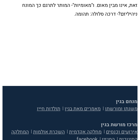
זאת, אינו מבין מאום. ו"מאומיות"- המותר לתרגם כך המונח
ניהיליזם?- דרכה סלולה: תהומה.
מנחם בגין
משנתו ומורשתו
מאמרים מאת בגין
תולדות חייו
מרכז מורשת בגין
אירועים וכנסים
מחלקה אקדמית
השכרת אולמות
המחלקה
החינוכית
המגזין
facebook