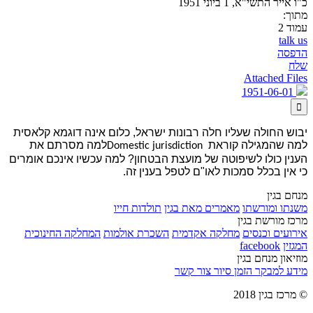
כ"ו אייר התשי"א, 1 ביוני 1951
מתוך:
עמוד 2
talk us
הדפסה
שלח
Attached Files
1951-06-01

יבוש החולה שעליו חלה רבונות ישראל, כלום אינה דוגמא קלאסית
למה שהמגילה קוראת
למה מסרתם את
Domestic jurisdiction
הענין כולו לשיפוטה של מועצת הבטחון? למה עכשיו אינכם אומרים
כי אין בכלל סמכות לאו"ם לטפל בענין זה.
מנחם בגין
משנתו ומורשתו
מאמרים מאת בגין
תולדות חייו
מרכז מורשת בגין
אירועים וכנסים
מחלקה אקדמית
השכרת אולמות
המחלקה החינוכית
המגזין
facebook
מוזיאון מנחם בגין
מידע למבקר
הזמן סיור
צור קשר
© מרכז בגין 2018