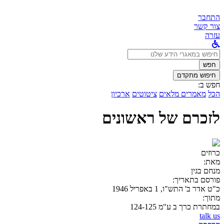
התחבר
צור קשר
עזרה
לחפש
ב:
חפש
חיפוש מתקדם
חפש ב:
הכל
מאמרים מלאים
ציטוטים
ארכיון
לזכרם של ראשונים
כרוזים
מאת:
מנחם בגין
פורסם בתאריך:
כ"ט אדר ב' התש"ו, 1 באפריל 1946
מתוך:
במחתרת כרך ב ע"מ 124-125
talk us