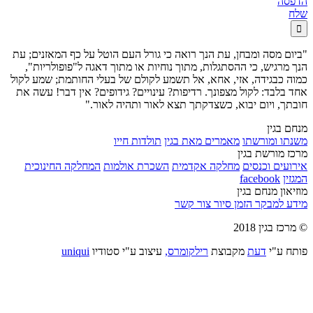
הדפסה
שלח

"ביום מסה ומבחן, עת הנך רואה כי גורל העם הוטל על כף המאזנים; עת
הנך מרגיש, כי ההסתגלות, מתוך נוחיות או מתוך דאגה ל"פופולריות",
כמוה כבגידה, אזי, אחא, אל תשמע לקולם של בעלי החותמת; שמע לקול
אחד בלבד: לקול מצפונך. רדיפות? עינויים? גידופים? אין דבר! עשה את
חובתך, ויום יבוא, כשצדקתך תצא לאור ותהיה לאור."
מנחם בגין
משנתו ומורשתו
מאמרים מאת בגין
תולדות חייו
מרכז מורשת בגין
אירועים וכנסים
מחלקה אקדמית
השכרת אולמות
המחלקה החינוכית
המגזין
facebook
מוזיאון מנחם בגין
מידע למבקר
הזמן סיור
צור קשר
© מרכז בגין 2018
פותח ע"י
דעת
מקבוצת
רילקומרס,
עיצוב ע"י סטודיו
uniqui