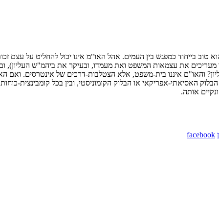
הוא טוב בייחוד כמפגש בין העמים. אהל האו"מ אינו יכול להחליט על עצם זכו
אנו מעריכים את עצמאות המשפט ואת מעמדו, ובעיקר את ביהמ"ש העליון), וב
ן? והאו"ם איננו בית-משפט, אלא הצטלבות-דרכים של אינטרסים. ואם האו"ם
 הבלוק האסיאתי-אפריקאי או הבלוק הקומוניסטי, ובין בכל קומבינצית-כוחו
ונקיים אותה.
facebook