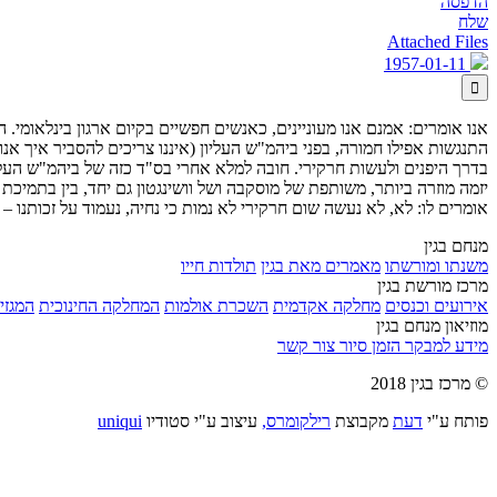
הדפסה
שלח
Attached Files
1957-01-11

אנו אומרים: אמנם אנו מעוניינים, כאנשים חפשיים בקיום ארגון בינלאומי. 
התנגשות אפילו חמורה, בפני ביהמ"ש העליון (איננו צריכים להסביר איך 
בדרך היפנים ולעשות חרקירי. חובה למלא אחרי בס"ד כזה של ביהמ"ש העליו
יזמה מוזרה ביותר, משותפת של מוסקבה ושל וושינגטון גם יחד, בין בתמיכת
אומרים לו: לא, לא נעשה שום חרקירי לא נמות כי נחיה, נעמוד על זכותנו – 
מנחם בגין
משנתו ומורשתו
מאמרים מאת בגין
תולדות חייו
מרכז מורשת בגין
אירועים וכנסים
מחלקה אקדמית
השכרת אולמות
המחלקה החינוכית
המגזין
מוזיאון מנחם בגין
מידע למבקר
הזמן סיור
צור קשר
© מרכז בגין 2018
פותח ע"י
דעת
מקבוצת
רילקומרס,
עיצוב ע"י סטודיו
uniqui