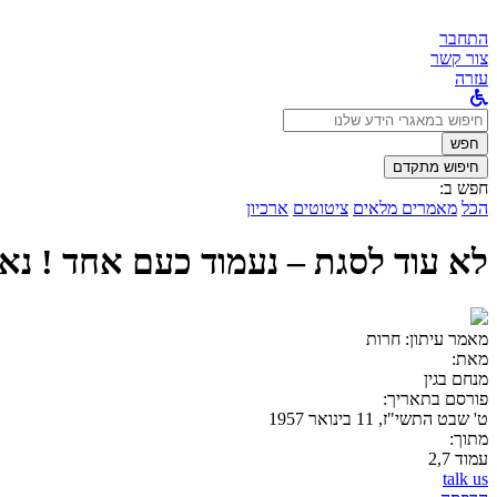
התחבר
צור קשר
עזרה
לחפש
ב:
חפש
חיפוש מתקדם
חפש ב:
הכל
מאמרים מלאים
ציטוטים
ארכיון
לא עוד לסגת – נעמוד כעם אחד ! נא
מאמר עיתון:
חרות
מאת:
מנחם בגין
פורסם בתאריך:
ט' שבט התשי"ז, 11 בינואר 1957
מתוך:
עמוד 2,7
talk us