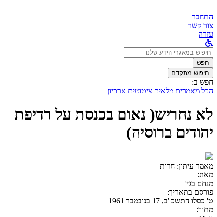
התחבר
צור קשר
עזרה
לחפש
ב:
חפש
חיפוש מתקדם
חפש ב:
הכל
מאמרים מלאים
ציטוטים
ארכיון
לא נחריש( נאום בכנסת על רדיפת
יהודים ברוסיה)
מאמר עיתון:
חרות
מאת:
מנחם בגין
פורסם בתאריך:
ט' כסלו התשכ"ב, 17 בנובמבר 1961
מתוך: