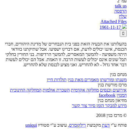
עמ' 2
talk us
הדפסה
שלח
Attached Files
1961-11-17

בהעלותנו את הבעיה הזאת בפני בית הנבחרים של מדינת היהודים, חברי
הכנסת, איננו יכולים לדעת, אם דברינו ישפיעו. אבל שתיקתנו בוודאי
היתה משפיעה - להמשך המאסרים, להמשך הרדיפות. בני החורין בחלקי
תבל שונים אינם יכולים לעשות הרבה. זו האמת. אבל הם יכולים לעשות
דבר אחד גדול - לא להחריש. ואני מציע לכנסת שלא להחריש.
מנחם בגין
משנתו ומורשתו
מאמרים מאת בגין
תולדות חייו
מרכז מורשת בגין
אירועים וכנסים
מחלקה אקדמית
השכרת אולמות
המחלקה החינוכית
המגזין
facebook
מוזיאון מנחם בגין
מידע למבקר
הזמן סיור
צור קשר
© מרכז בגין 2018
פותח ע"י
דעת
מקבוצת
רילקומרס,
עיצוב ע"י סטודיו
uniqui