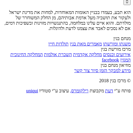

הוא תבע, בעמדו בבניין האומות המאוחדות, למחות את מדינת ישראל
ולעקור את תושביה מעל אדמת אבותיהם, מן החלק המשוחרר של
מולדתם. והוא איים עלינו במלחמה, בהתנגשויות מזוינות ובשפיכות דמים,
אם לא נסכים לאבד את עצמנו לדעת ולהיגלות.
מנחם בגין
משנתו ומורשתו
מאמרים מאת בגין
תולדות חייו
מרכז מורשת בגין
אירועים וכנסים
מחלקה אקדמית
השכרת אולמות
המחלקה החינוכית
המגזין
facebook
מוזיאון מנחם בגין
מידע למבקר
הזמן סיור
צור קשר
© מרכז בגין 2018
פותח ע"י
דעת
מקבוצת
רילקומרס,
עיצוב ע"י סטודיו
uniqui