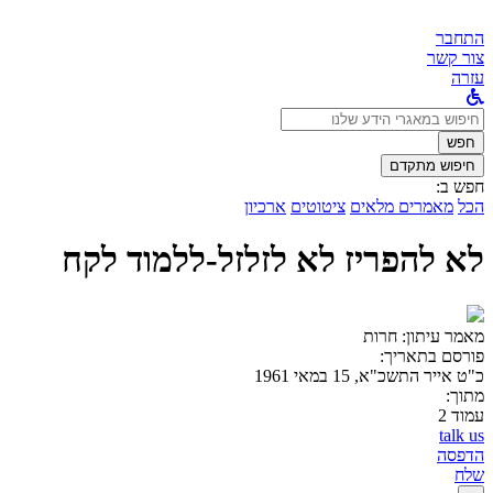
התחבר
צור קשר
עזרה
לחפש
ב:
חפש
חיפוש מתקדם
חפש ב:
הכל
מאמרים מלאים
ציטוטים
ארכיון
לא להפריז לא לזלזל-ללמוד לקח
מאמר עיתון:
חרות
פורסם בתאריך:
כ"ט אייר התשכ"א, 15 במאי 1961
מתוך:
עמוד 2
talk us
הדפסה
שלח