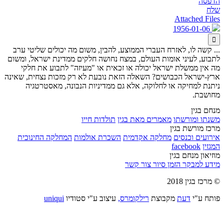
הדפסה
שלח
Attached Files
1956-01-06

... קשה לו, לאזרח העברי הממוצע, להבין, משום מה יכולים שליטי ערב
לתבוע, לעיני אומות העולם, במצח נחושה חלקים ממדינת ישראל, ומשום
מה אין ממשלת ישראל יכולה או זכאית או "מעיזה" לתבוע את חלקי
ארץ-ישראל הכבושים? השאלה הזאת נובעת לא רק מזכות נצחית, שאינה
ניתנת למחיקה או לחלוקה, אלא גם ממדיניות הנבונה, מאסטרטגיה
מחושבת.
מנחם בגין
משנתו ומורשתו
מאמרים מאת בגין
תולדות חייו
מרכז מורשת בגין
אירועים וכנסים
מחלקה אקדמית
השכרת אולמות
המחלקה החינוכית
המגזין
facebook
מוזיאון מנחם בגין
מידע למבקר
הזמן סיור
צור קשר
© מרכז בגין 2018
פותח ע"י
דעת
מקבוצת
רילקומרס,
עיצוב ע"י סטודיו
uniqui