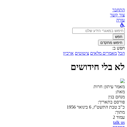
התחבר
צור קשר
עזרה
לחפש
ב:
חפש
חיפוש מתקדם
חפש ב:
הכל
מאמרים מלאים
ציטוטים
ארכיון
לא בלי חידושים
מאמר עיתון:
חרות
מאת:
מנחם בגין
פורסם בתאריך:
כ"ב טבת התשט"ז, 6 בינואר 1956
מתוך:
עמוד 2
talk us