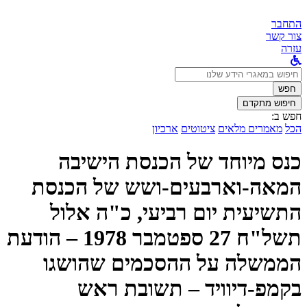
התחבר
צור קשר
עזרה
לחפש
ב:
חפש
חיפוש מתקדם
חפש ב:
הכל
מאמרים מלאים
ציטוטים
ארכיון
כנס מיוחד של הכנסת הישיבה
המאה-וארבעים-ושש של הכנסת
התשיעית יום רביעי, כ"ה אלול
תשל"ח 27 ספטמבר 1978 – הודעת
הממשלה על ההסכמים שהושגו
בקמפ-דיוויד – תשובת ראש