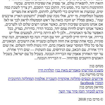
הזאת יחד, לתפארת עולם, אך נפסיק את שפיכות הדמים. עכשיו
ההזדמנות ניתנה ביד, ממש ביד, התוכן כבר הוסכם, רק צריך לשבת כמה
ימים, שבועות או חודשים כדי להשלים, לחתום, להוציא את מצרים
ממעגל המלחמות. מי יודע, אולי נזכה שוב לפסוק "ותשקוט הארץ ארבעים
שנה", באופן סמלי? יש חובה כזאת על ראש הממשלה לדאוג לכך או לא?
אם אנחנו מונעים שפיכות דמים, כאשר אנחנו רוצים שלום לנו ולערבים,
כאשר אנחנו רוצים לחיות עמם יחד, בכבוד הדדי, בחירות, בצדק, ככל
האפשר על-פי האנושיות... ולכן לי לא היתה ברירה. לנמנעים אולי יש
ברירה. אני הייתי חייב להכריע, יחד עם חברי: הנה כף המאזניים, הנה שתי
סוגיות, בכף אחת שמים את חוזה השלום ובשנייה את הישובים. המאזניים,
על-פי כל כללי המוסר שאני מאמין בהם, יהיו נוטות לחוזי השלום. אין שום
דרך אחרת. עם הכאב, עם הגידופים, עם הזעקות — שום דרך אחרת.
עד יומי האחרון אאמין שזו הברירה הנכונה. בשביל כל עם ישראל, בשביל
האנשים היושבים בפיתחה — זו הברירה הנכונה...
מנחם בגין
משנתו ומורשתו
מאמרים מאת בגין
תולדות חייו
מרכז מורשת בגין
אירועים וכנסים
מחלקה אקדמית
השכרת אולמות
המחלקה החינוכית
המגזין
facebook
מוזיאון מנחם בגין
מידע למבקר
הזמן סיור
צור קשר
© מרכז בגין 2018