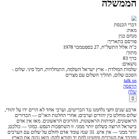
הממשלה
דברי הכנסת
מאת:
מנחם בגין
פורסם בתאריך:
כ"ה אלול התשל"ח, 27 בספטמבר 1978
מתוך:
כרך 83
נושאים:
שלמות המולדת - ארץ ישראל השלמה, התנחלויות, חבל סיני. שלום -
הסכם שלום, תהליך השלום עם מצרים
talk us
הדפסה
שלח

ארבע שנים וחצי נלחמנו נגד הבריטים, וערבי אחד לא הרים ידו על יהודי,
שלום מוחלט בין יהודים וערבים; אחרי החלטת האו"ם — הכדורים
הראשונים, המיתות הראשונות, ההרוגים הראשונים. מאז אין אדם
בישראל הרוצה בשלום יותר ממני. זו השתפכות הנפש. כמוני — כולכם;
יותר ממני — אין איש. 31 שנה עומד אדם וחולם על שלום עם הערבים
ומכבד את הערבים ומושיט להם יד וקורא להם: בואו נבנה את הארץ