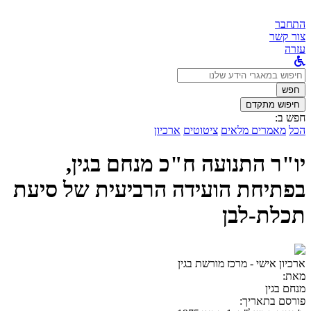
התחבר
צור קשר
עזרה
לחפש
ב:
חפש
חיפוש מתקדם
חפש ב:
הכל
מאמרים מלאים
ציטוטים
ארכיון
יו"ר התנועה ח"כ מנחם בגין,
בפתיחת הועידה הרביעית של סיעת
תכלת-לבן
ארכיון אישי - מרכז מורשת בגין
מאת:
מנחם בגין
פורסם בתאריך: