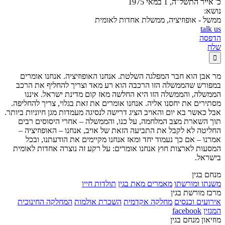
כ' אייר התשל"ה, 1 במאי 1975
נושא:
ממשל - אופוזיציה, ממשלת אחדות לאומית
talk us
הדפסה
שלח

מר אבן הוא חבר המפלגה השלטת. אנחנו האופוזיציה. אנחנו אומרים
במפורש שהממשלה הזו הרכבה הוא רע מאד וצריך להחליף את הרכב
הממשלה, והממשלה הזו היא החלשה מאז קום מדינת ישראל. איננו
מסתירים את יחסנו אליה. אנחנו אומרים את זאת בגלוי, צריך להחליפה.
אבל כאשר בא יום והאויב הציג דרישה לנסיגה מעמדות מגן חיוניות ביותר.
תוך השארת מצב המלחמה, על כנו, והממשלה – אחרי היסוסים רבים
החליטה לא לקבל את התביעה הזאת של אויב, אנחנו – האופוזיציה –
אמרנו – אם כך נעמוד יחד ומאז אנחנו מקיימים את הודעתנו, ובכל
המסעות לארצות חוץ אנחנו אומרים: על רקע זה נוצרה אחדות לאומית
בישראל.
מנחם בגין
משנתו ומורשתו
מאמרים מאת בגין
תולדות חייו
מרכז מורשת בגין
אירועים וכנסים
מחלקה אקדמית
השכרת אולמות
המחלקה החינוכית
המגזין
facebook
מוזיאון מנחם בגין