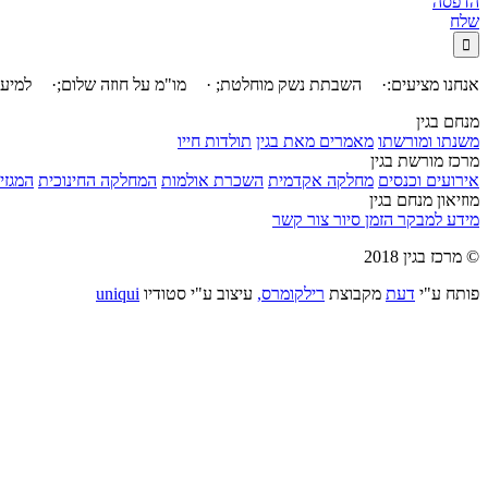
הדפסה
שלח

אנחנו מציעים:
·
השבתת נשק מוחלטת;
·
מו"מ על חוזה שלום;
·
למיעו
מנחם בגין
משנתו ומורשתו
מאמרים מאת בגין
תולדות חייו
מרכז מורשת בגין
אירועים וכנסים
מחלקה אקדמית
השכרת אולמות
המחלקה החינוכית
המגזין
מוזיאון מנחם בגין
מידע למבקר
הזמן סיור
צור קשר
© מרכז בגין 2018
פותח ע"י
דעת
מקבוצת
רילקומרס,
עיצוב ע"י סטודיו
uniqui