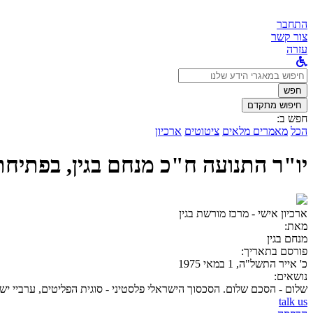
התחבר
צור קשר
עזרה
לחפש
ב:
חפש
חיפוש מתקדם
חפש ב:
הכל
מאמרים מלאים
ציטוטים
ארכיון
יו"ר התנועה ח"כ מנחם בגין, בפתיח
ארכיון אישי - מרכז מורשת בגין
מאת:
מנחם בגין
פורסם בתאריך:
כ' אייר התשל"ה, 1 במאי 1975
נושאים:
שלום - הסכם שלום. הסכסוך הישראלי פלסטיני - סוגית הפליטים, ערביי יש
talk us