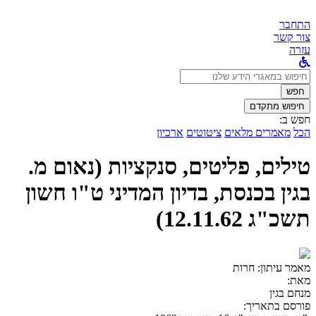
התחבר
צור קשר
עזרה
לחפש
ב:
חפש
חיפוש מתקדם
חפש ב:
הכל
מאמרים מלאים
ציטוטים
ארכיון
טילים, פליטים, סנקציות (נאום מ.
בגין בכנסת, בדיון המדיני ט"ו חשון
תשכ"ג 12.11.62)
מאמר עיתון:
חרות
מאת:
מנחם בגין
פורסם בתאריך: