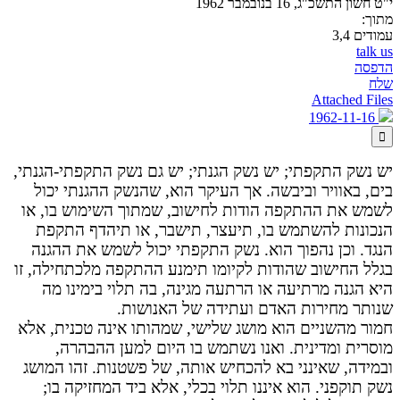
י"ט חשון התשכ"ג, 16 בנובמבר 1962
מתוך:
עמודים 3,4
talk us
הדפסה
שלח
Attached Files
1962-11-16

יש נשק התקפתי; יש נשק הגנתי; יש גם נשק התקפתי-הגנתי,
בים, באוויר וביבשה. אך העיקר הוא, שהנשק ההגנתי יכול
לשמש את ההתקפה הודות לחישוב, שמתוך השימוש בו, או
הנכונות להשתמש בו, תיעצר, תישבר, או תיהדף התקפת
הנגד. וכן נהפוך הוא. נשק התקפתי יכול לשמש את ההגנה
בגלל החישוב שהודות לקיומו תימנע ההתקפה מלכתחילה, זו
היא הגנה מרתיעה או הרתעה מגינה, בה תלוי בימינו מה
שנותר מחירות האדם ועתידה של האנושות.
חמור מהשניים הוא מושג שלישי, שמהותו אינה טכנית, אלא
מוסרית ומדינית. ואנו נשתמש בו היום למען ההבהרה,
ובמידה, שאינני בא להכחיש אותה, של פשטנות. זהו המושג
נשק תוקפני. הוא איננו תלוי בכלי, אלא ביד המחזיקה בו;