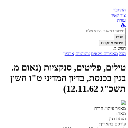
התחבר
צור קשר
עזרה
לחפש
ב:
חפש
חיפוש מתקדם
חפש ב:
הכל
מאמרים מלאים
ציטוטים
ארכיון
טילים, פליטים, סנקציות (נאום מ.
בגין בכנסת, בדיון המדיני ט"ו חשון
תשכ"ג 12.11.62)
מאמר עיתון:
חרות
מאת:
מנחם בגין
פורסם בתאריך: