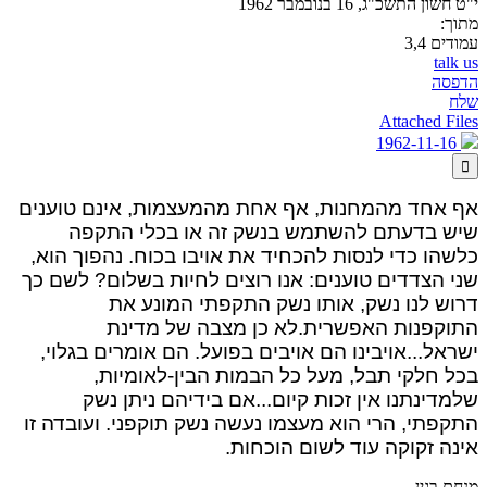
י"ט חשון התשכ"ג, 16 בנובמבר 1962
מתוך:
עמודים 3,4
talk us
הדפסה
שלח
Attached Files
1962-11-16

אף אחד מהמחנות, אף אחת מהמעצמות, אינם טוענים
שיש בדעתם להשתמש בנשק זה או בכלי התקפה
כלשהו כדי לנסות להכחיד את אויבו בכוח. נהפוך הוא,
שני הצדדים טוענים: אנו רוצים לחיות בשלום? לשם כך
דרוש לנו נשק, אותו נשק התקפתי המונע את
התוקפנות
האפשרית.
לא כן מצבה של מדינת
ישראל...
אויבינו הם אויבים בפועל. הם אומרים בגלוי,
בכל חלקי תבל, מעל כל הבמות הבין-לאומיות,
שלמדינתנו אין זכות קיום...
אם בידיהם ניתן נשק
התקפתי, הרי הוא מעצמו נעשה נשק תוקפני. ועובדה זו
אינה זקוקה עוד לשום הוכחות.
מנחם בגין