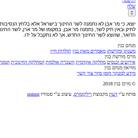
הדפסה
שלח

יוצא, כי מר אבן לא נתמנה לשר החינוך בישראל אלא בלחץ הנסיבות
לתיק ובאין תיק לשר, נתמנה מר אבן, במקומו של מר ארן, לשר החינו
הדואר, שהוצע לשר החינוך החדש, אך לא נתקבל על ידו.
מנחם בגין
משנתו ומורשתו
מאמרים מאת בגין
תולדות חייו
מרכז מורשת בגין
אירועים וכנסים
מחלקה אקדמית
השכרת אולמות
המחלקה החינוכית
המגזין
מוזיאון מנחם בגין
מידע למבקר
הזמן סיור
צור קשר
© מרכז בגין 2018
פותח ע"י
דעת
מקבוצת
רילקומרס,
עיצוב ע"י סטודיו
uniqui