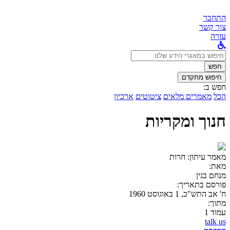
התחבר
צור קשר
עזרה
לחפש
ב:
חפש
חיפוש מתקדם
חפש ב:
הכל
מאמרים מלאים
ציטוטים
ארכיון
חנוך ומקריות
מאמר עיתון:
חרות
מאת:
מנחם בגין
פורסם בתאריך:
ח' אב התש"כ, 1 באוגוסט 1960
מתוך:
עמוד 1
talk us