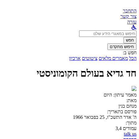
התחבר
צור קשר
עזרה
לחפש
ב:
חפש
חיפוש מתקדם
חפש ב:
הכל
מאמרים מלאים
ציטוטים
ארכיון
חד גדיא בעולם הקומוניסטי
מאמר עיתון:
היום
מאת:
מנחם בגין
פורסם בתאריך:
ה' אדר התשכ"ו, 25 בפבואר 1966
מתוך:
עמודים 3,4
talk us