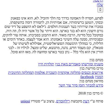
הדפסה
שלח

לפתע, חסרה לו האמונה בדרך בה הלך והוביל. לא, הוא אינו כפאנק
ובסקי, הטוען ברשימותיו, אם אמיתיות הן, לתמורה דומה בהשקפתו,
במכרו את שירותיו בעד תענוגות חולפים. ג'ילאס לא הושפע על דיד שום
גורם חיצוני; הוא לא בגד בארצו. הוא וויתר על כל אשר היה לו, וזה היה,
כמקובל בכל מדינה, הרבה מאוד. הוא התבונן בסביבתו, אותה עזר להקים,
ובפנימיותו, ממנה עלה השינוי באמונתו. הוא אמר לעצמו, באחד הימים או
הלילות, כי במהלך ההגשמה הסוציאליסטית, אפילולא לשיטתו של
סטאלין, קם מעמד חדש, נהנה, מתנשא, שליט ומנצל. לגילויו זה - לבני
חורין אין הוא גלוי כלל – נתן בטוי בארצו ומחוצה לה. מאז הוא סובל.
מנחם בגין
משנתו ומורשתו
מאמרים מאת בגין
תולדות חייו
מרכז מורשת בגין
אירועים וכנסים
מחלקה אקדמית
השכרת אולמות
המחלקה החינוכית
המגזין
facebook
מוזיאון מנחם בגין
מידע למבקר
הזמן סיור
צור קשר
© מרכז בגין 2018
פותח ע"י
דעת
מקבוצת
רילקומרס,
עיצוב ע"י סטודיו
uniqui