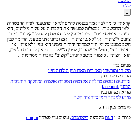
הדפסה
שלח

קראתי, כי מר לבון אמר בכנסת לחיים לנדאו, שהטענה לפיה ההבטחות
"לאי-התפשטות" מבטלות למעשה את ההכרזות על עלית מיליונים, היא
טענה :"אנטי-ציונית". הייתי מייעץ לשר הבטחון להנהיג "קיצוב" במתן
ציונים ל"ציונות" או "לאנטי ציונות". אם זכרוני אינו מטעני, הרי מר לבון
חשב כמעט כל ימי חייו שמדינה יהודית בימינו הוא ענין "לא ציוני" או
"אנטי ציוני", ואילו מי שמכריז, למען ה"שלום", כי אין לנו זכות על ציון,
הוא "הציוני". כאמור, מוטב להנהיג "קיצוב" בהכרזות מסויימות...
מנחם בגין
משנתו ומורשתו
מאמרים מאת בגין
תולדות חייו
מרכז מורשת בגין
אירועים וכנסים
מחלקה אקדמית
השכרת אולמות
המחלקה החינוכית
המגזין
facebook
מוזיאון מנחם בגין
מידע למבקר
הזמן סיור
צור קשר
© מרכז בגין 2018
פותח ע"י
דעת
מקבוצת
רילקומרס,
עיצוב ע"י סטודיו
uniqui