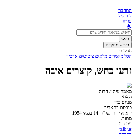
התחבר
צור קשר
עזרה
לחפש
ב:
חפש
חיפוש מתקדם
חפש ב:
הכל
מאמרים מלאים
ציטוטים
ארכיון
זרעו כחש, קוצרים איבה
מאמר עיתון:
חרות
מאת:
מנחם בגין
פורסם בתאריך:
י"א אייר התשי"ד, 14 במאי 1954
מתוך:
עמוד 2
talk us