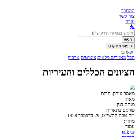
התחבר
צור קשר
עזרה
לחפש
ב:
חפש
חיפוש מתקדם
חפש ב:
הכל
מאמרים מלאים
ציטוטים
ארכיון
הציונים הכללים והעיריות
מאמר עיתון:
חרות
מאת:
מנחם בגין
פורסם בתאריך:
י"ח טבת התשי"ט, 29 בדצמבר 1958
מתוך:
עמוד 1
talk us