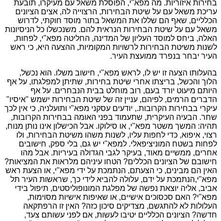
בחירות איזוריות. מה מפא"י, הפוסלת משאל עם מעיקרו, תובעת
עריכת משאל עם על שיטת הבחירות, הרצוייה לה, אצים הציונים
הכלליים, שאף הם שללו את המשאל בתור מוסד חוקתי, לדרוש
משאל עם על שיטת הבחירות הנראית להם. משנכשלו כל הניסיונות
האלה, ביחס למוסד העליון של המדינה, החליטה מפא"י, לפחות,
לשנות משיטת הבחירות לרשויות המקומיות, ההצעה היא, כי ראש
העיר יבחר בנפרד ממועצת העיר.
בהעלותו הצעה זו יש לו, לראש מפא"י, חישוב משלו. הוא נכשל,
הלוך והכשל, בריצתו אחרי שיטת בחירות, שתיתן למפלגתו, על אף
היותם מיעוט יורד בעם, רוב מוחלט בבית הנבחרים. על אף
הדברים הרמים, לפיהם, עניין זה של שיטת הבחירות ישמש "איסיו"
עיקרי בבחירות הקרובות., יודעים עסקני מפא"י ותועלניה, כי אין לכך
שחר. הבעיה העיקרית, שתעמוד בפני האומה בבחירות הקרובות,
תהיה: המשך משטר מפא"י, או סילוקו. אבל הכישלון אינו נותן מנוח,
רצוי, איפוא, כדי לחפות עליו, לשנות משהו משיטת הבחירות, ולו
לפחות בשטח המוניציפאלי. למפא"י יש גם, בלי ספק, חישובים
אחרים, ממשיים מאוד, בעיקר לגבי הגדולה בעיריות. אבל מהו
חישובם של הציונים הכללים? הטחו עיניהם מלראות את המציאות?
האין הם מבינים, כי הצעתם, הנתמכת על ידי מפא"י, או הצעת ראש
מפא"י,הנתמכת על ידם, עלולה להביא לידי כך, שראשות העיר תל
אביב, אליה יוצאת נפשה של מפלגת המונופוליסטים, תיפול בידי
מפא"י? האם סכסוכים אישיים, או שאיפות אישיות מסוימות,
העלולות לא להתגשם, מצדיקים סיכון כזה? האין זו הרפתקאה
חדשה? הציונים הכלליים יטיבו לעשות, אם לפני עשותם צעד,