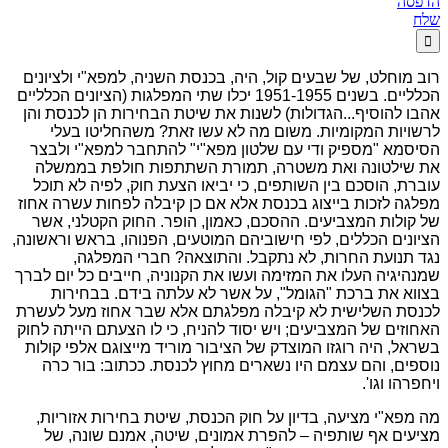
הדפסה
שלח

רוב מוחלט, של שבעים קול, היה, בכנסת השניה, למפא"י ולציונים
הכלליים. בשנים 1951-1955 יכלו שתי המפלגות (הציונים הכלליים
אהבו להוסיף...הגדולות) לשנות את שיטת הבחירות הן לכנסת והן
לרשויות המקומיות. משום מה לא עשו זאת? משהחליטו בעלי
הסיסמא "מספיק ודי עם שלטון מפא"י" להתחבר למפא"י ולבצר
את שילטונה ואת משטרה, תמורת השתתפות חולפת בממשלה
עוברת, הוסכם בין השותפים, כי יביאו הצעת חוק, לפיה לא תוכל
מפלגה לזכות בייצוג בכנסת אלא אם כן קיבלה לפחות עשרה אחוז
של קולות המצביעים. ההסכם, כאמון, הופר. החוק הקטלני, אשר
הציונים הכללים, לפי חישוביהם המוטעים, הפנוהו, בראש וראשונה,
נגד תנועת החרות, לא נתקבל. והתוצאה? חברי המפלגה,
שמנהיגיה העלו את המזימה ועשו את הקנוניה, חייבים כל יום לברך
בצווא את ברכת "הגומל", על אשר לא עלתה בידם. בבחירות
לכנסת השלישית לא קיבלה מפלגתם אלא שבר אחוז מעל לעשרת
האחוזים של המצביעים;
ויש יסוד להניח, כי לו הצעתם הייתה לחוק
בשראל, היה רוגזו המוצדק של הציבור מוריד מייצוגם אלפי קולות
נוספים, והם עצמם היו נשארים מחוץ לכנסת. ככתוב: בור כרה
ויחפרהו וגו'.
מה מפא"י מציעה, בדיון על חוק הכנסת, שיטת בחירות אזוריות,
מציעים אף שותפיה – להפרת אמונים, שיטה, אמנם שונה, של