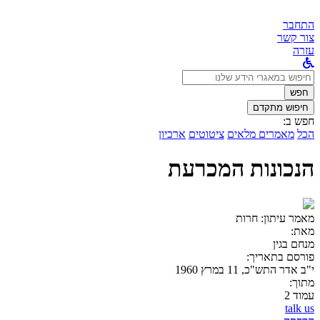
התחבר
צור קשר
עזרה
לחפש
ב:
חפש
חיפוש מתקדם
חפש ב:
הכל
מאמרים מלאים
ציטוטים
ארכיון
הנכונות המכרעת
מאמר עיתון:
חרות
מאת:
מנחם בגין
פורסם בתאריך:
י"ב אדר התש"כ, 11 במרץ 1960
מתוך:
עמוד 2
talk us