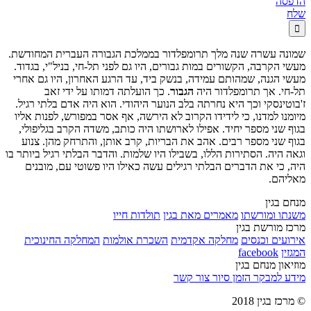
הדפסה
שלח

שמונה עשרה שנה מלך תרומפלדור בממלכת הגבורה העברית המחודשת.
מעשי הקרבה, הקשורים במות גבורים, היו גם לפני תל-חי, בניל"י, בגדוד.
מעשי הגנה, שמהותם עמידה, בנשק ביד, עד הרגע האחרון, היו גם אחרי
תל-חי. אך תרומפלדור היה
הגבור
. כך הועלתה דמותו על ידי זאב
ז'בוטינסקי וכך היא נחרתה בלב הנוער היהודי. הוא היה אדם בלתי רגיל.
מיומנו למדנו, כי לידידו הקרוב לא הירשה, אף אסר במפורש, לפנות אליו
בגוף שני מספר יחיד. אפילו לארושתו היה כותב, משדה הקרב בגליפולי,
בגוף שני מספר רבים. אהב את הבריות, קרב אותן, והתרחק מהן. צנוע
וגאה היה. הסתירות הללו, בשבילו היו שלמות. והדבר הבלתי רגיל ביותר בו
היה, כי את הדברים הבלתי רגילים עשה כאילו היו פשוטי עם, מובנים
מאליהם.
מנחם בגין
משנתו ומורשתו
מאמרים מאת בגין
תולדות חייו
מרכז מורשת בגין
אירועים וכנסים
מחלקה אקדמית
השכרת אולמות
המחלקה החינוכית
המגזין
facebook
מוזיאון מנחם בגין
מידע למבקר
הזמן סיור
צור קשר
© מרכז בגין 2018