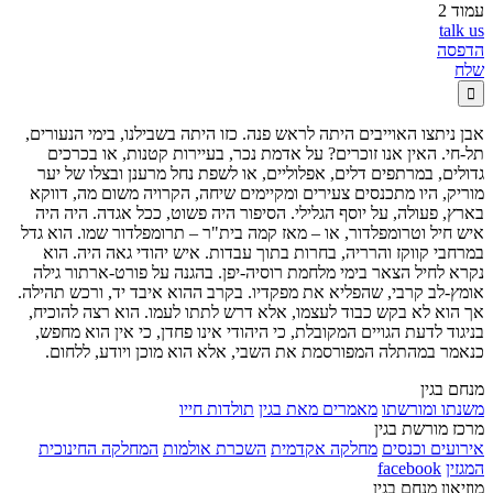
עמוד 2
talk us
הדפסה
שלח

אבן ניתצו האוייבים היתה לראש פנה. כזו היתה בשבילנו, בימי הנעורים,
תל-חי. האין אנו זוכרים? על אדמת נכר, בעיירות קטנות, או בכרכים
גדולים, במרתפים דלים, אפלוליים, או לשפת נחל מרענן ובצלו של יער
מוריק, היו מתכנסים צעירים ומקיימים שיחה, הקרויה משום מה, דווקא
בארץ, פעולה, על יוסף הגלילי. הסיפור היה פשוט, ככל אגדה. היה היה
איש חיל וטרומפלדור, או – מאז קמה בית"ר – תרומפלדור שמו. הוא גדל
במרחבי קווקז והרריה, בחרות בתוך עבדות. איש יהודי גאה היה. הוא
נקרא לחיל הצאר בימי מלחמת רוסיה-יפן. בהגנה על פורט-ארתור גילה
אומץ-לב קרבי, שהפליא את מפקדיו. בקרב ההוא איבד יד, ורכש תהילה.
אך הוא לא בקש כבוד לעצמו, אלא דרש לתתו לעמו. הוא רצה להוכיח,
בניגוד לדעת הגויים המקובלת, כי היהודי אינו פחדן, כי אין הוא מחפש,
כנאמר במהתלה המפורסמת את השבי, אלא הוא מוכן ויודע, ללחום.
מנחם בגין
משנתו ומורשתו
מאמרים מאת בגין
תולדות חייו
מרכז מורשת בגין
אירועים וכנסים
מחלקה אקדמית
השכרת אולמות
המחלקה החינוכית
המגזין
facebook
מוזיאון מנחם בגין