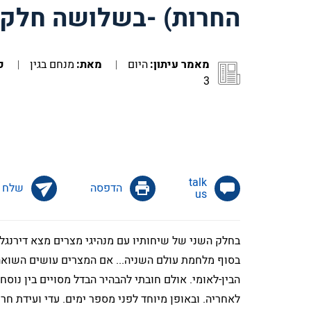
החרות) -בשלושה חלקי
מאמר עיתון:
היום
מאת:
מנחם בגין
פ
3
הדפסה
שלח
us
בחלק השני של שיחותיו עם מנהיגי מצרים מצא דירנגל
בסוף מלחמת עולם השניה... אם המצרים עושים השואה כ
הבין-לאומי. אולם חובתי להבהיר הבדל מסויים בין נוס
לאחריה. ובאופן מיוחד לפני מספר ימים. עדי ועידת חר