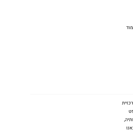
וד
כזית
פט
תיה,
אנו