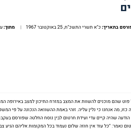
ם
ורסם בתאריך:
כ"א תשרי התשכ"ח, 25 באוקטובר 1967
מתוך:
עמ
 פוט שהם מוכנים להשוות את המצב במזרח התיכון למצב באירופה המר
זו, מה אנחנו כי נלין עליה. זוהי באמת ההשוואה הנכונה על פי המש
ח הודעה שהיה קיים עדי ועידת חרטום לבין נוסח החלטה שפורסם בעקבו
טום נאמר: "כל עוד אין חוזה שלום נעמוד בכל המקומות אליהם הגיע צב