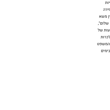
ות
ירה
ין משא
 שלום",
מעות של
כרות
י המשפט
בימים