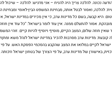
ודעה נכונה. להלכה צריך היה להניח – אני מדגיש: להלכה – שיכול להי
: להלכה, ואסור לבטל אותה, מבחינת המשפט הבין-לאומי ומבחינת הז
ום. היא קבעה, בשם כל מדינות ערב, כי אין מכירים במדינת ישראל, א
 מובהקת. אסור להתעלם ממנה. אין עוד לומר בישראל: "כל עוד אין חוזה
חר שאין חוזה שלום, המצב הקיים, מוסיף ויוסיף להיות קיים. זוהי המש
קובעת: מדינות ערב מסרבות להכיר במדינת ישראל לנהל משא ומתןול
סיף ישראל לקיים במלואו את המצב שהקבע בהסכמי הפסקת האש. על פ
כזית, באישורן של מדינות ערב, על פי הצורך של בטחון ישראל וזכותה 