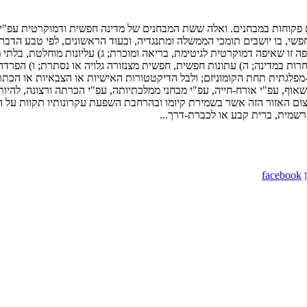
ם פקוחות במבחנים. ואלה ששת המבחנים של מדינה חפשית ודמוקרטית עפ"י הכ
שי, בו יושבים תומכי הממשלה ומתנגדיה, ובעוד הראשונים, לפי טבע הדברי
 זו שאיפה דמוקרטית לגיטימת, בריאה ומוכרת; ג) עליונות מוחלטת, בלתי מ
ות במדינה; ה) עתונות חפשית, חפשית מצנזורה גלויה או נסתרת; ו) הפרדה
פלגתית תחת הקומוניזם; ולבל הדיקטטורות האישיות או הצבאיות או הכתת
וף, עפ"י אורח-חייה, עפ"י מבחני ממלכתיותה, עפ"י הכרתה ורצונה, להיות 
צמצום האזור הזה אשר בשמירת קיומו ובהרחבת השפעת עקרונותיו תקוות על
רשמית, ברית קבע או לכברת-דרך...
facebook