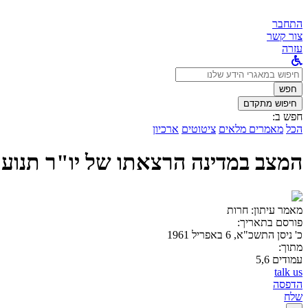
התחבר
צור קשר
עזרה
לחפש
ב:
חפש
חיפוש מתקדם
חפש ב:
הכל
מאמרים מלאים
ציטוטים
ארכיון
המצב במדינה הרצאתו של יו"ר תנוע
מאמר עיתון:
חרות
פורסם בתאריך:
כ' ניסן התשכ"א, 6 באפריל 1961
מתוך:
עמודים 5,6
talk us
הדפסה
שלח