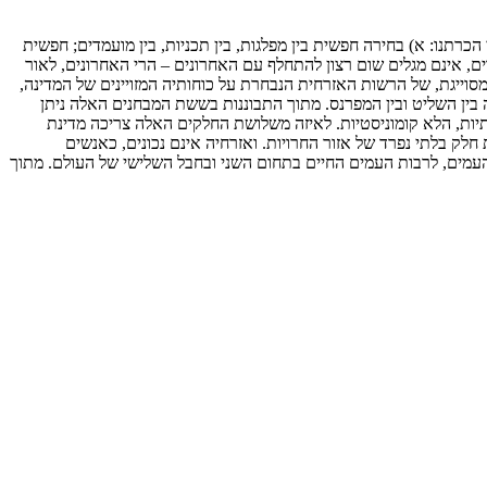
רתנו: א) בחירה חפשית בין מפלגות, בין תכניות, בין מועמדים; חפשית
ם, אינם מגלים שום רצון להתחלף עם האחרונים – הרי האחרונים, לאור
סוייגת, של הרשות האזרחית הנבחרת על כוחותיה המזויינים של המדינה,
 בין השליט ובין המפרנס. מתוך התבוננות בששת המבחנים האלה ניתן
יות, הלא קומוניסטיות. לאיזה משלושת החלקים האלה צריכה מדינת
חלק בלתי נפרד של אזור החרויות. ואזרחיה אינם נכונים, כאנשים
 העמים, לרבות העמים החיים בתחום השני ובחבל השלישי של העולם. מתוך