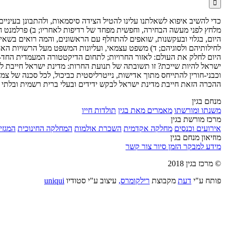

כדי להשיב איפוא לשאלתנו עלינו להטיל הצידה סיסמאות, ולהתבונן בעיניי
מלחץ לפני מעשה הבחירה, וחפשית מפחד של רדיפות לאחריו; ב) פרלמנט חפ
היום, בגלוי ובעקשנות, שואפים להתחלף עם הראשונים, והמה רואים בשאיפה
לחילותיהם ולסוגיהם; ד) משפט עצמאי, ועליונות המשפט מעל הרשויות האחר
היום לחלק את העולם: לאזור החרויות; לתחום הדיקטטורה המעמדית החד-מ
ישראל להיות שייכת? זו תשובתה של תנועת החרות: מדינת ישראל חייבת לשא
וכבני-חורין להתייחס מתוך אדישות, נייטרליסטית כביכול, לכל סכנה של 
ההכרה הזאת חייבת מדינת ישראל לבקש ידידים ובעלי ברית רשמית ובלתי 
מנחם בגין
משנתו ומורשתו
מאמרים מאת בגין
תולדות חייו
מרכז מורשת בגין
אירועים וכנסים
מחלקה אקדמית
השכרת אולמות
המחלקה החינוכית
המגזין
מוזיאון מנחם בגין
מידע למבקר
הזמן סיור
צור קשר
© מרכז בגין 2018
פותח ע"י
דעת
מקבוצת
רילקומרס,
עיצוב ע"י סטודיו
uniqui