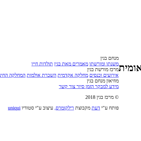
מנחם בגין
משנתו ומורשתו
מאמרים מאת בגין
תולדות חייו
ומית
מרכז מורשת בגין
אירועים וכנסים
מחלקה אקדמית
השכרת אולמות
המחלקה החינו
מוזיאון מנחם בגין
מידע למבקר
הזמן סיור
צור קשר
© מרכז בגין 2018
פותח ע"י
דעת
מקבוצת
רילקומרס,
עיצוב ע"י סטודיו
uniqui