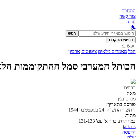
התחבר
צור קשר
עזרה
לחפש
חפש
ב:
חיפוש מתקדם
חפש ב:
הכל
מאמרים מלאים
ציטוטים
ארכיון
הכותל המערבי סמל ההתקוממות הלא
כרוזים
מאת:
מנחם בגין
פורסם בתאריך:
ז' תשרי התש"ה, 24 בספטמבר 1944
מתוך:
במחתרת, כרך א' עמ' 131-133
talk us
הדפסה
שלח