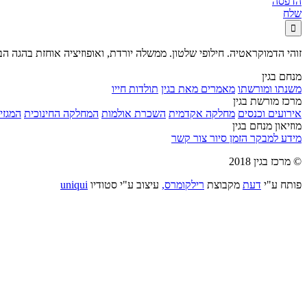
הדפסה
שלח

זוהי הדמוקראטיה. חילופי שלטון. ממשלה יורדת, ואופוזיציה אוחזת בהגה הב
מנחם בגין
משנתו ומורשתו
מאמרים מאת בגין
תולדות חייו
מרכז מורשת בגין
אירועים וכנסים
מחלקה אקדמית
השכרת אולמות
המחלקה החינוכית
המגזין
מוזיאון מנחם בגין
מידע למבקר
הזמן סיור
צור קשר
© מרכז בגין 2018
פותח ע"י
דעת
מקבוצת
רילקומרס,
עיצוב ע"י סטודיו
uniqui