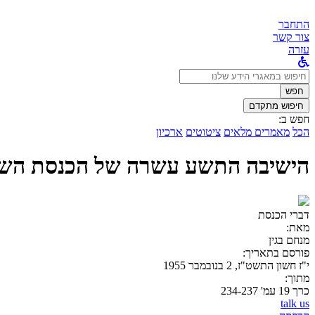
התחבר
צור קשר
עזרה
לחפש
ב:
חפש
חיפוש מתקדם
חפש ב:
הכל
מאמרים מלאים
ציטוטים
ארכיון
הישיבה התשע עשרה של הכנסת השל
דברי הכנסת
מאת:
מנחם בגין
פורסם בתאריך:
י"ז חשון התשט"ז, 2 בנובמבר 1955
מתוך:
כרך 19 עמ' 234-237
talk us