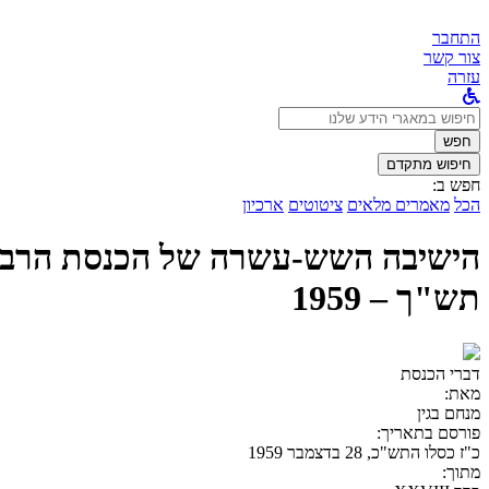
התחבר
צור קשר
עזרה
לחפש
ב:
חפש
חיפוש מתקדם
חפש ב:
הכל
מאמרים מלאים
ציטוטים
ארכיון
תש"ך – 1959
דברי הכנסת
מאת:
מנחם בגין
פורסם בתאריך:
כ"ז כסלו התש"כ, 28 בדצמבר 1959
מתוך: