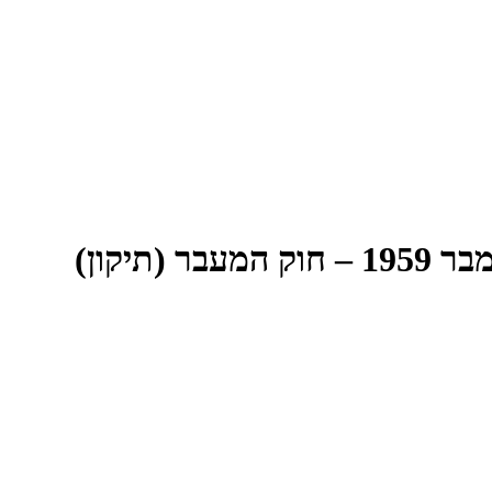
הישיבה השש-עשרה של הכנסת הרביעית, יום שני, כ"ז כסלו תש"ך 28 דצמבר 1959 – חוק המעבר (תיקון)