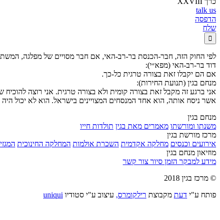
כרך XXVIII
talk us
הדפסה
שלח

לפי החוק הזה, חבר-הכנסת בר-רב-האי, אם חבר מסויים של מפלגה, המשת
דוד בר-רב-האי (מפא״י):
אם הם יקבלו זאת בצורה טרגית כל-כך.
מנחם בגין (תנועת החירות):
אני ברגע זה מקבל זאת בצורה קומית ולא בצורה טרגית. אני רוצה להוכיח ש
אשר ניסח אותה, הוא אחד המנסחים המצויינים בישראל. הוא לא יכול היה לה
מנחם בגין
משנתו ומורשתו
מאמרים מאת בגין
תולדות חייו
מרכז מורשת בגין
אירועים וכנסים
מחלקה אקדמית
השכרת אולמות
המחלקה החינוכית
המגזין
מוזיאון מנחם בגין
מידע למבקר
הזמן סיור
צור קשר
© מרכז בגין 2018
פותח ע"י
דעת
מקבוצת
רילקומרס,
עיצוב ע"י סטודיו
uniqui