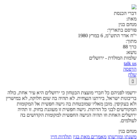
דברי הכנסת
מאת:
מנחם בגין
פורסם בתאריך:
י"ח אדר התש"מ, 6 במרץ 1980
מתוך:
כרך 88
נושא:
שלמות המולדת - ירושלים
talk us
הדפסה
שלח

ירשמו לפניהם כל חברי מועצת הבטחון כי ירושלים היא עיר אחת, כולה
בריבונות ישראל, בירתנו
הנצחית. לא תהיה בה שום חלוקה, לא במישרין
ולא בעקיפין. מובן מאליו שמובטחת בה גישה חפשית אל המקומות
המקודשים לבני כל הדתות. גישה חפשית זו מעוגנת בחוק. זו תהיה
ירושלים האחת וזו תהיה הגישה
החפשית למקומות הקדושים בה
לעולמים.
מנחם בגין
משנתו ומורשתו
מאמרים מאת בגין
תולדות חייו