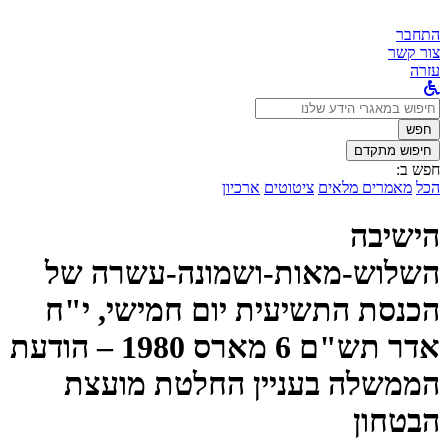
התחבר
צור קשר
עזרה
לחפש
ב:
חפש
חיפוש מתקדם
חפש ב:
הכל
מאמרים מלאים
ציטוטים
ארכיון
הישיבה
השלוש-מאות-ושמונה-עשרה של
הכנסת התשיעית יום חמישי, י"ח
אדר תש"ם 6 מארס 1980 – הודעת
הממשלה בעניין החלטת מועצת
הבטחון