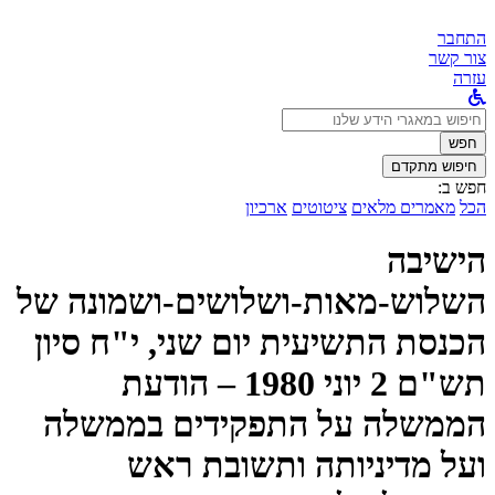
התחבר
צור קשר
עזרה
לחפש
ב:
חפש
חיפוש מתקדם
חפש ב:
הכל
מאמרים מלאים
ציטוטים
ארכיון
הישיבה
השלוש-מאות-ושלושים-ושמונה של
הכנסת התשיעית יום שני, י"ח סיון
תש"ם 2 יוני 1980 – הודעת
הממשלה על התפקידים בממשלה
ועל מדיניותה ותשובת ראש