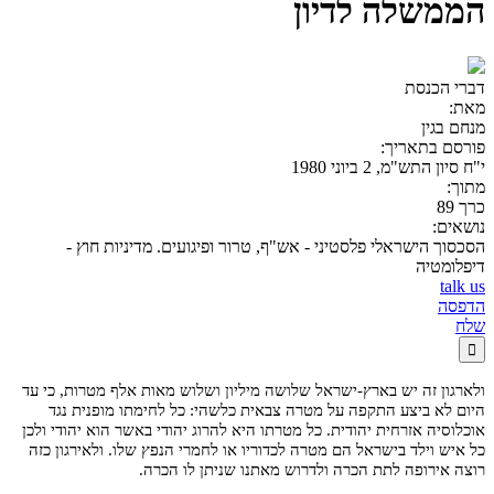
הממשלה לדיון
דברי הכנסת
מאת:
מנחם בגין
פורסם בתאריך:
י"ח סיון התש"מ, 2 ביוני 1980
מתוך:
כרך 89
נושאים:
הסכסוך הישראלי פלסטיני - אש"ף, טרור ופיגועים. מדיניות חוץ -
דיפלומטיה
talk us
הדפסה
שלח

ולארגון זה יש בארץ-ישראל שלושה מיליון ושלוש מאות אלף מטרות, כי עד
היום לא ביצע התקפה על מטרה צבאית כלשהי: כל לחימתו מופנית נגד
אוכלוסיה אזרחית יהודית. כל מטרתו היא להרוג יהודי באשר הוא יהודי ולכן
כל איש וילד בישראל הם מטרה לכדוריו או לחמרי הנפץ שלו. ולאירגון כזה
רוצה אירופה לתת הכרה ולדרוש מאתנו שניתן לו הכרה.