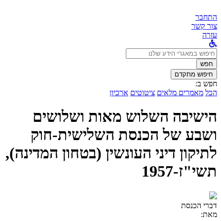
התחבר
צור קשר
עזרה
לחפש
ב:
חפש
חיפוש מתקדם
חפש ב:
הכל
מאמרים מלאים
ציטוטים
ארכיון
הישיבה השלוש מאות ושלושים
ושבע של הכנסת השלישית-חוק
לתיקון דיני העונשין (בטחון המדינה),
תשי"ז-1957
דברי הכנסת
מאת: