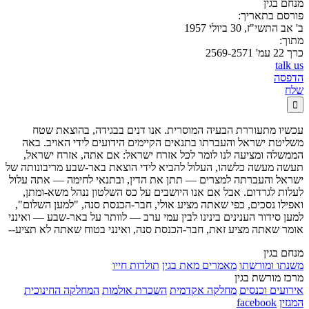
מנחם בגין
פורסם בתאריך:
ב' אב התשי"ז, 30 ביולי 1957
מתוך:
כרך 22 עמ' 2569-2571
talk us
הדפסה
שלח

עכשיו מתעוררת הבעיה המוסרית. אנו דנים בבגידה, בהוצאת שטח
משליטת ישראל והעברתו בתנאים הקיימים הידועים לידי האויב. באה
הממשלה ומציעה לנו לומר לכל אזרח ישראל: אם אתה, אזרח ישראל,
תעשה מעשה כלשהו, העלול להביא לידי הוצאת באר-שבע מריבונותה של
ישראל והעברתה למצרים — תתן את הדין, ובתנאי לחימה — אתה עלול
לעלות לגרדום. אבל אם אנו היושבים על כס השלטון ננהל משא-ומתן,
ואפילו נסכים, כפי שאתה מציע אולי, חבר-הכנסת סנה, "למען השלום",
למען סידור הענינים בינינו לבין עמי ערב — לוותר על באר-שבע — ואינני
אומר שאתה מציע זאת, חבר-הכנסת סנה, ואינני בטוח שאתה לא תציע--
מנחם בגין
משנתו ומורשתו
מאמרים מאת בגין
תולדות חייו
מרכז מורשת בגין
אירועים וכנסים
מחלקה אקדמית
השכרת אולמות
המחלקה החינוכית
המגזין
facebook