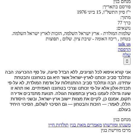
מנחם בגין
פורסם בתאריך:
י"ז סיון התשל"ו, 15 ביוני 1976
מתוך:
כרך 77
נושאים:
שלמות המולדת - ארץ ישראל השלמה, הזכות לארץ ישראל השלמה.
בטחון , ריכוז האומה - שיבת ציון. שלום , תפוצות
talk us
הדפסה
שלח

אני קורא איפוא לכל הציונים, ללא הבדל סיעה, על סף ההכרעה: הבה
ונתלכד סביב זכותנו לארץ-ישראל אשר היא גם בטחוננו והבטחת
עתידנו. הבה ונתלכד סביב ההתנחלות על אדמת המולדת, לא על-פי
תכנית-אלון אלא על-פי זכותנו וצרכי בטחוננו האמיתיים. ואז תהא זו
שעה גדולה לעמנו בארץ ובתפוצות הגולה. תנועת מתנדבים אדירה
תקום, אמנם כן, לקיים את מצוות יישוב ארץ-ישראל, ובשני היסודות
הללו, לאמר: — הזכות והבטחון — גם הסיכוי לשלום, הסיכוי היחיד
בעולם.
מנחם בגין
משנתו ומורשתו
מאמרים מאת בגין
תולדות חייו
מרכז מורשת בגין