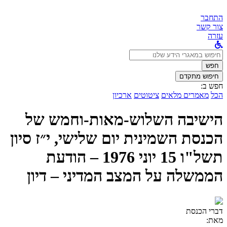
התחבר
צור קשר
עזרה
לחפש
ב:
חפש
חיפוש מתקדם
חפש ב:
הכל
מאמרים מלאים
ציטוטים
ארכיון
הישיבה השלוש-מאות-וחמש של
הכנסת השמינית יום שלישי, י״ז סיון
תשל"ו 15 יוני 1976 – הודעת
הממשלה על המצב המדיני – דיון
דברי הכנסת
מאת: