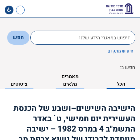
לחפש
חפש
ב:
חיפוש מתקדם
חפש ב:
מאמרים
הכל
מלאים
ציטוטים
הישיבה השישים–ושבע של הכנסת
העשירית יום חמישי, ט` באדר
התשמ"ב 4 במרס 1982 – ישיבה
מיוחדת לכבודו של נשיא צרפת מר