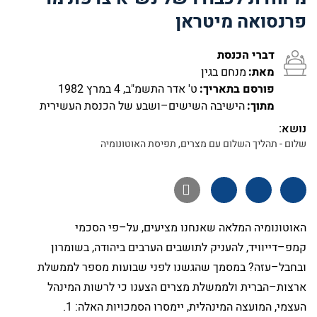
פרנסואה מיטראן
דברי הכנסת
מאת:
מנחם בגין
פורסם בתאריך:
ט' אדר התשמ"ב, 4 במרץ 1982
מתוך:
הישיבה השישים–ושבע של הכנסת העשירית
נושא:
שלום - תהליך השלום עם מצרים, תפיסת האוטונומיה

האוטונומיה המלאה שאנחנו מציעים, על–פי הסכמי
קמפ–דייוויד, להעניק לתושבים הערבים ביהודה, בשומרון
ובחבל–עזה? במסמך שהגשנו לפני שבועות מספר לממשלת
ארצות–הברית ולממשלת מצרים הצענו כי לרשות המינהל
העצמי, המועצה המינהלית, יימסרו הסמכויות האלה:
1
.