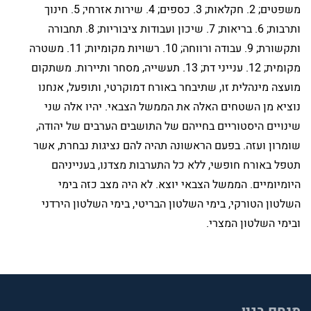
משפטים;
2
. חקלאות;
3
. כספים;
4
. שירות אזרחי;
5
. חינוך
ותרבות;
6
. בריאות;
7
. שיכון ועבודות ציבוריות;
8
. תחבורה
ותקשורת;
9
. עבודה ורווחה;
10
. רשויות מקומיות;
11
. משטרה
מקומית;
12
. ענייני דת;
13
. תעשייה, מסחר ותיירות. משתקום
מועצה מינהלית זו, שתיבחר באורח דמוקרטי, ותופעל, אנחנו
נוציא מן השטחים האלה את הממשל הצבאי. יהיו אלה שני
שינויים היסטוריים בחייהם של התושבים הערבים של יהודה,
שומרון ועזה. בפעם הראשונה תהיה להם נציגות נבחרת, אשר
תטפל באורח חופשי, ללא כל התערבות מצדנו, בענייניהם
היומיומיים. הממשל הצבאי יוצא. לא היה מצב כזה בימי
השלטון הטורקי, בימי השלטון הבריטי, בימי השלטון הירדני
ובימי השלטון המצרי.