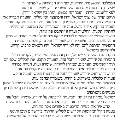
הממלכה ההאשמית הירדנית, לפי חוק הבחירות של מדינה זו;
שאלות, הנובעות מהצבעה של תושבי יהודה, שומרון וחבל עזה
לפארלאמנט הירדני, תובהרנה במשא- ומתן בין ישראל וירדן;
תוקם ועדה של נציגי ישראל, ירדן והמועצה המינהלית. הוועדה תבדוק את
החקיקה הקיימת ביהודה, בשומרון ובחבל עזה ותקבע איזו חקיקה תוסיף
לעמוד בתוקף, איזו תבוטל, ומה יהיו הסמכויות של המועצה המינהלית
להתקין תקנות. החלטות ועדה זו יתקבלו פה אחד;
תושבי ישראל יהיו רשאים לרכוש קרקע ולהתנחל באזורי יהודה, שומרון
וחבל עזה; ערבים תושבי יהודה, שומרון וחבל עזה, שעל-פי הברירה
החפשית הניתנת להם יהיו לאזרחי ישראל, יהיו רשאים לרכוש קרקע
ולהתיישב בישראל;
תוקם ועדה של נציגי ישראל, ירדן והמועצה המינהלית, לקביעת כללי
ההגירה אל יהודה, שומרון וחבל עזה. הוועדה תקבע את הכללים שלפיהם
תותר לפליטים הערבים, שמחוץ ליהודה, שומרון ועזה, הגירה במידה
סבירה לתור חבלים אלה. החלטות ועדת ההגירה יתקבלו פה אחד;
לתושבי ישראל, יהודה, שומרון וחבל עזה יובטח חופש תנועה וחופש
פעילות כלכלית בישראל, ביהודה, בשומרון ובחבל עזה;
המועצה המינהלית תמנה אחד מחבריה לייצגה בפני ממשלת ישראל, למען
דיון בעניינים משותפים; ואחד מחבריה ייצגה בפני ממשלת ירדן, למען דיון
בעניינים משותפים;
ישראל עומדת על זכותה ותביעתה לריבונות על יהודה, שומרון וחבל עזה.
בידעה כי קיימות תביעות אחרות, היא מציעה — למען ההסכם והשלום
— להשאיר את בעיית הריבונות באזורים אלה פתוחה;
בעניין ניהול המקומות הקדושים לשלוש הדתות בירושלים תוכן ותוגש
הצעה מיוחדת, תוך הבטחת גישה חפשית לכל בני הדתות אל המקומות