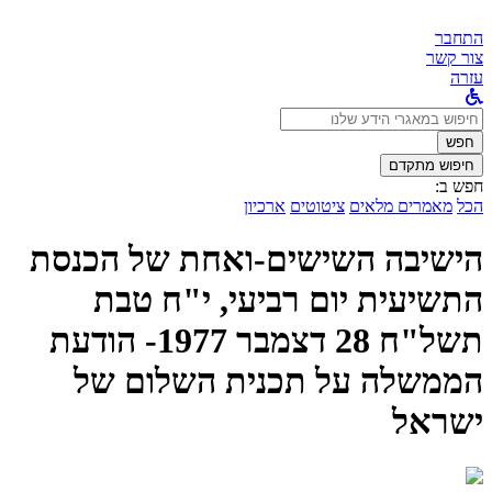
התחבר
צור קשר
עזרה
לחפש
ב:
חפש
חיפוש מתקדם
חפש ב:
הכל
מאמרים מלאים
ציטוטים
ארכיון
הישיבה השישים-ואחת של הכנסת
התשיעית יום רביעי, י"ח טבת
תשל"ח 28 דצמבר 1977- הודעת
הממשלה על תכנית השלום של
ישראל