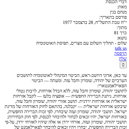
דברי הכנסת
מאת:
מנחם בגין
פורסם בתאריך:
י"ח טבת התשל"ח, 28 בדצמבר 1977
מתוך:
כרך 81
נושא:
שלום - תהליך השלום עם מצרים, תפיסת האוטונומיה
talk us
הדפסה
שלח

עד כאן, אדוני היושב-ראש, הביטוי המינהלי לאוטונומיה לתושבים
הערביים של יהודה, שומרון וחבל עזה. ומעתה — הביטוי
הפארלאמנטארי:
לתושבי יהודה, שומרון וחבל עזה, ללא הבדל אזרחות, לרבות נטולי
אזרחות, ניתנת הברירה החפשית — אופציה בלעז — לקבל אזרחות
ישראלית או אזרחות ירדנית. תושב אזורי יהודה, שומרון וחבל עזה,
שיבקש אזרחות ישראלית — יקבלנה, בהתאם לחוק האזרחות של מדינת
ישראל. תושבי יהודה, שומרון ועזה שיבחרו, לפי זכות הברירה החפשית,
באזרחות ישראל, יהיו זכאים לבחור ולהיבחר לכנסת, לפי חוק הבחירות;
תושבי יהודה, שומרון ועזה, אזרחי ירדן או אלה שיהיו לאזרחי ירדן, על-פי
זכות הברירה החפשית, יבחרו ויהיו זכאים להיבחר לפארלאמנט של