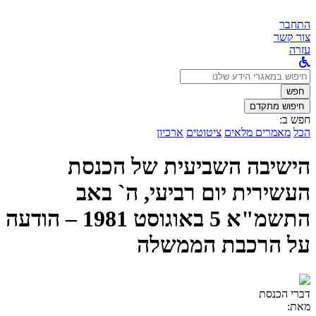
התחבר
צור קשר
עזרה
לחפש
ב:
חפש
חיפוש מתקדם
חפש ב:
הכל
מאמרים מלאים
ציטוטים
ארכיון
הישיבה השביעית של הכנסת
העשירית יום רביעי, ה` באב
התשמ"א 5 באוגוסט 1981 – הודעה
על הרכבת הממשלה
דברי הכנסת
מאת: