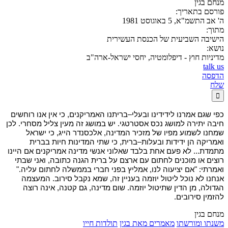
מנחם בגין
פורסם בתאריך:
ה' אב התשמ"א, 5 באוגוסט 1981
מתוך:
הישיבה השביעית של הכנסת העשירית
נושא:
מדיניות חוץ - דיפלומטיה, יחסי ישראל-ארה"ב
talk us
הדפסה
שלח

כפי שגם אמרנו לידידינו ובעלי–בריתנו האמריקנים, כי אין אנו רוחשים
חיבה יתירה למושג נכס אסטרטגי. יש במושג זה מעין צליל מסחרי. לכן
שמחנו לשמוע מפיו של מזכיר המדינה, אלכסנדר הייג, כי ישראל
ואמריקה הן ידידות ובעלות–ברית, כי שתי המדינות חיות בברית
מתמדת... לא
פעם אחת בלבד שאלוני אנשי מדינה אמריקנים אם היינו
רוצים או מוכנים לחתום עם ארצם על ברית הגנה כתובה, ואני שבתי
ואמרתי: "אם יציעוה לנו, אמליץ בפני חברי בממשלה לחתום עליה."
אנחנו לא נוכל ליטול יוזמה בעניין זה, שמא נקבל סירוב. המעצמה
הגדולה, מן הדין שתיטול יוזמה. שום מדינה, גם קטנה, אינה רוצה
להזמין סירובים.
מנחם בגין
משנתו ומורשתו
מאמרים מאת בגין
תולדות חייו