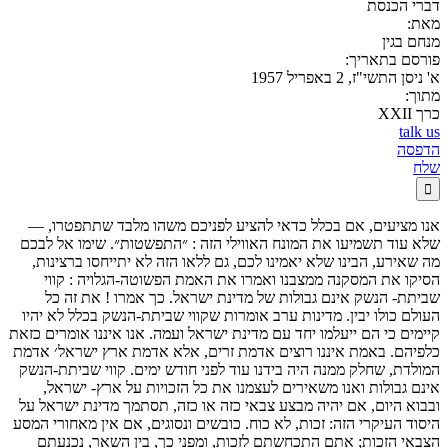
דברי הכנסת
מאת:
מנחם בגין
פורסם בתאריך:
א' ניסן התשי"ז, 2 באפריל 1957
מתוך:
כרך XXII
talk us
הדפסה
שלח

אנו מציעים, אם בכלל כדאי להציע לפניכם משהו מלבד שתתפטרו, —
שלא עוד תשמיעו את המונח האווילי הזה : ״התפשטות״. שימו אל לבכם
מה שאירע, הבינו שלא יאמינו לכם, גם ללאו הזה לא יתייחסו ברצינות,
הסיקו את המסקנה ממצבנו ואמרו את האמת הפשוטה-הגלויה : קווי
שביתת- הנשק אינם גבולות של מדינת ישראל. כך אמרו ! את זה כל
העולם כולו יבין. מדינות ערב אומרות שקווי שביתת-הנשק בכלל לא יהיו
קיימים כי הם ייעלמו יחד עם מדינת ישראל ועמה. אנו איננו אומרים כזאת
כלפיהם. באמת איננו רוצים אדמת זרים, אלא אדמת ארץ ישראל׳ אדמת
המולדת, שחלק ממנה היה בידנו עוד לפני חודש ימים. קווי שביתת-הנשק
אינם גבולות ואנו משאירים לעצמנו את כל הזכויות על ארץ- ישראל,
ובבוא היום, אם יהיה מבצע צבאי כזה או כזה, תסתמך מדינת ישראל על
היסוד העיקרי הזה: זכות, לא כוח. כובשים ונסוגים, אם אין מאחורי המסע
הצבאי הזכות; אתם התכחשתם לזכות, ומפני כך, בין השאר, נכנעתם