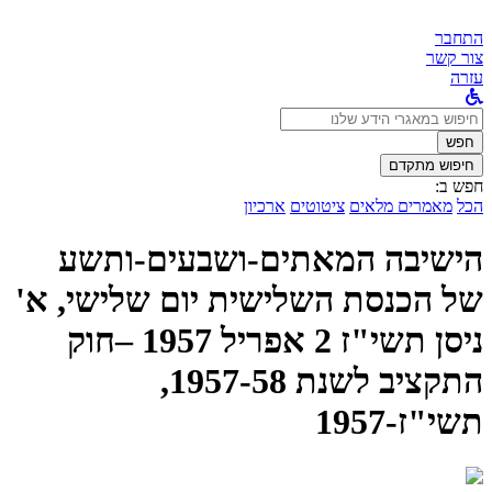
התחבר
צור קשר
עזרה
לחפש
ב:
חפש
חיפוש מתקדם
חפש ב:
הכל
מאמרים מלאים
ציטוטים
ארכיון
הישיבה המאתים-ושבעים-ותשע
של הכנסת השלישית יום שלישי, א'
ניסן תשי"ז 2 אפריל 1957 –חוק
התקציב לשנת 1957-58,
תשי"ז-1957