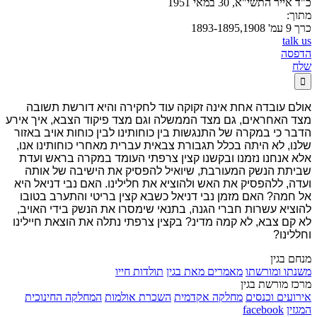
כ"ד אייר התשי"א, 30 במאי 1951
מתוך:
כרך 9 עמ' 1893-1895,1908
talk us
הדפסה
שלח

אולם עובדה אחת אינה זקוקה עוד לחקירה והיא דורשת תשובה
מצד האחראים, גם מצד הממשלה וגם מצד פיקוד הצבא, איך אירע
הדבר כי במקרה של התנגשות בין כוחותינו לבין כוחות אויב באזור
שלנו, לא היתה בכלל תגבורת צבאית עברית מאחרי כוחותינו אנו,
אלא אנחנו נזמנו ובקשנו קצין צרפתי העומד במקרה בראש ועדת
שביתת הנשק המעורבת, שיואיל להפסיק את הישיבה של אותה
ועדה, ללהפסיק את האש ולהוציא את חלילינו. האם נבי דניאל היא
אל חמה? האם מזמן נבי דניאל כשבא קצין בריטי והתערב בטובו
להוציא עשרות חברי הגנה, בתנאי שימסרו את הנשק בידי האויב,
לא קם צבא, לא קמה מדינ? בקצין צרפתי נתלה את הוצאת חיילינו
וחללינו?
מנחם בגין
משנתו ומורשתו
מאמרים מאת בגין
תולדות חייו
מרכז מורשת בגין
אירועים וכנסים
מחלקה אקדמית
השכרת אולמות
המחלקה החינוכית
המגזין
facebook