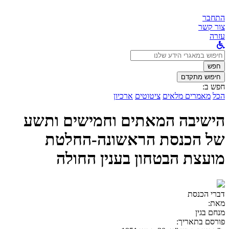
התחבר
צור קשר
עזרה
לחפש
ב:
חפש
חיפוש מתקדם
חפש ב:
הכל
מאמרים מלאים
ציטוטים
ארכיון
הישיבה המאתים וחמישים ותשע
של הכנסת הראשונה-החלטת
מועצת הבטחון בענין החולה
דברי הכנסת
מאת:
מנחם בגין
פורסם בתאריך: