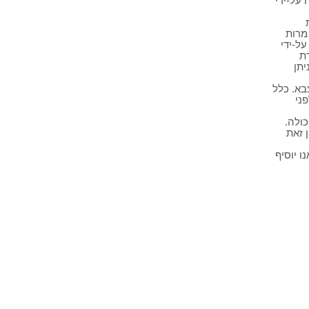
 על-ידי
 מרות
על-ידי
דת
יתן
בא. כלל
ני
כולה.
 זאת
ו יוסיף