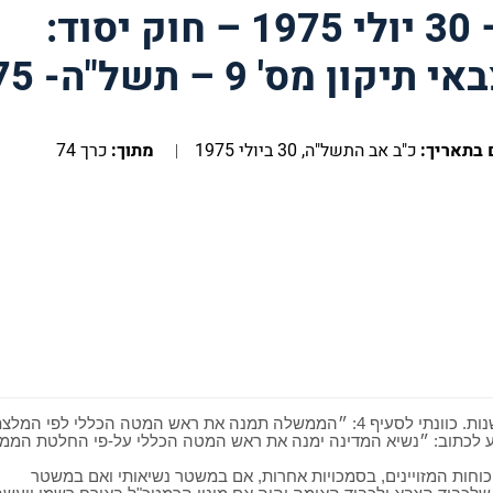
רביעי, כ"ב אב תשל"ה – 30 יולי 1975 – חוק יסוד:
ס' 9 – תשל"ה- 1975
 בתאריך:
כ"ב אב התשל"ה, 30 ביולי 1975
מתוך:
כרך 74
סעיף אחד בהצעת החוק, כפי שהוגשה לנו, אני מבקש לשנות. כוונתי לסעיף 4: ״הממשלה תמנה את ראש המטה הכללי לפי
ציע לכתוב: ״נשיא המדינה ימנה את ראש המטה הכללי על-פי החלטת הממ
כוחות המזויינים, בסמכויות אחרות, אם במשטר נשיאותי ואם במשטר