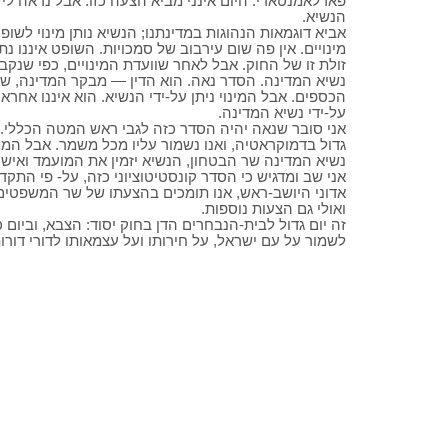
פארלאמנטארי. היום אינני מביא הצעה כזו. אבל נראה לי
הנשיא.
אביא דוגמאות הנהוגות במדינתנו; הנשיא נותן מינוי לשופ
מינויים. אין פה שום עירבוב של סמכויות. השופט איננו נת
זולת זו של החוק. אבל לאחר שוועדת המינויים, כפי שנקב
נשיא המדינה. הסדר נאה. הוא הדין — מבקר המדינה, שאינ
הכספים. אבל המינוי ניתן על-ידי הנשיא. הוא איננו אחר
על-ידי נשיא המדינה.
אני סובר שנאה יהיה הסדר כזה לגבי ראש המטה הכללי.
גדול בדמוקראטיה, ואנו נשמור עליו מכל משמר. אבל המ
נשיא המדינה שר הבטחון, הנשיא יזמין את המועמד ואיש
אני שב ומדגיש כי הסדר קונסטיטוציוני כזה, על- פי התקדי
אדוני היושב-ראש, אנו תומכים בהצעתו של שר המשפטים 
ואולי גם הצעות נוספות.
זה יום גדול לבית-הנבחרים הדן בחוק יסוד: הצבא, וביום כז
לשמור על עם ישראל, על חירותו ועל עצמאותו לדורי דור