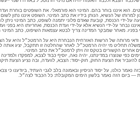
 שלכבוד הצבא ולכבוד האומה יהיה אם מינוי הרמטכ"ל באורח רשמי ייעשה
טים. הוא איננו בוחר בהם. המינוי הוא פורמאלי. את השופטים בוחרת ועדת
ון למרותו של הנשיא, הנותן בידיו את כתב המינוי. השופט איננו נתון לשום
עה על-ידי הכנסת, קובעת שאדם פלוני יתמנה לשופט, כתב המינוי ניתן לו 
נו נבחר על-ידי הנשיא אלא על-ידי ועדת הכנסת, ואחריותו היא בפני וע
אי בפניו. מאחר שמבקר המדינה צריך לבטא עצמאות השיפוט, כתב המינוי נ
 ודאי מרותה של הרשות האזרחית הנבחרת היא על הרמטכ״ל והיא על הצ
משלה תחליט מי יהיה הרמטכ״ל. לאחר שהחלטה זו תתקבל, יציג אותה לפ
ים אחרים הקשורים בטקס זה ויתן לרמטכ״ל את כתב המינוי.
מים כפי שנוצרו במדינתנו, יהיה נאה, יוסיף כבוד לצבא, למפקדו ולמדינה 
להעביר את הצעת החוק, חוק-יסוד: הצבא, לוועדה, ובה נציע הצעת תיקון
ה נאמר כולנו, על יסוד הניסיון ובאמונה בלב לגבי העתיד, ביודענו כי צבאנ
ות — ביום הזה נאמר בלשון הימים המקובלת: כל הכבוד לצה״ל.