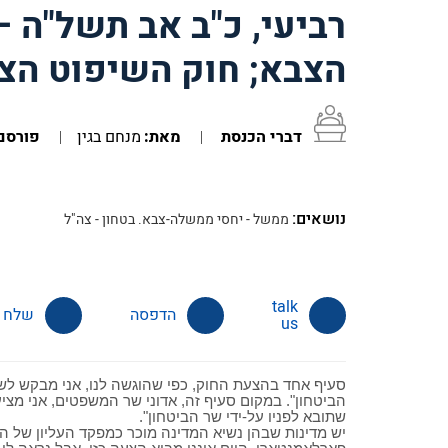
הצבא; חוק השיפוט הצבאי תיקון מ
דברי הכנסת
מאת:
מנחם בגין
פורסם
נושאים:
ממשל - יחסי ממשלה-צבא. בטחון - צה"ל
הדפסה
שלח
us
הביטחון". במקום סעיף זה, אדוני שר המשפטים, אני מ
שתובא לפניו על-ידי שר הביטחון".
יש מדינות שבהן נשיא המדינה מוכר כמפקד העליון של ה