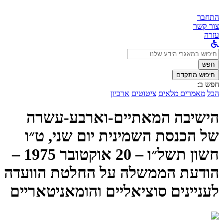
התחבר
צור קשר
עזרה
לחפש
ב:
חפש
חיפוש מתקדם
חפש ב:
הכל
מאמרים מלאים
ציטוטים
ארכיון
הישיבה המאתיים-וארבע-עשרה
של הכנסת השמינית יום שני, ט״ו
חשון תשל״ו – 20 אוקטובר 1975 –
הודעת הממשלה על החלטת הוועדה
לעניינים סוציאליים והומאניטאריים