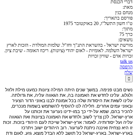
דברי הכנסת
מאת:
מנחם בגין
פורסם בתאריך:
ט"ו חשון התשל"ו, 20 באוקטובר 1975
מתוך:
כרך 75
נושאים:
מורשת ישראל - בהשראת התנ"ך וחז"ל. שלמות המולדת - הזכות לארץ
ישראל השלמה. לאומיות - לאום יהודי (ציונות). ריכוז האומה - שיבת ציון.
זכויות אדם - שוויון זכויות
talk us
הדפסה
שלח

נשים מבט פנימה. במשך שנים היתה המילה ציונות כמעט מילת זלזול
ולגלוג. עלינו לחדש את האמונה בה, את הגאווה עליה, את גדולתה.
עלינו לשאת את היסודות שלה בכל אמונת לבנו באזני הדור הצעיר
ובאזני עמים אחרים. חלילה לנו להוסיף להשתמש בשמות מנכרים,
להכיר בהם, שמא על-ידי כך במו-ידינו נערער את זכותנו על
ארץ-ישראל. לכן צריך לשוב ולחדש את האמונה בציונות ואת הגאווה
עליה ועל יסודותיה. לאמור: ארץ-ישראל שייכת לעם היהודי בזכות. זכות
זו היא נצחית ואיננה ניתנת לערעור. רוב היהודים ישוב ויתרכז
בארץ-ישראל. בארץ-ישראל כל תושב ללא הבדל מוצא, גזע, לאום ודת