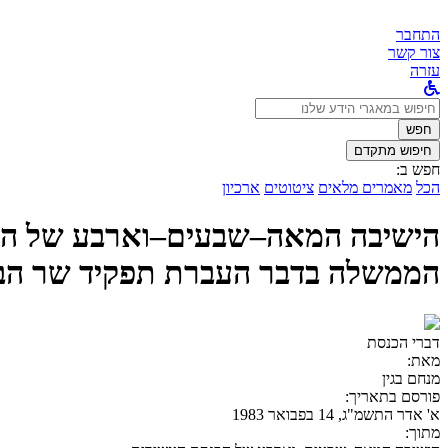
התחבר
צור קשר
עזרה
לחפש
ב:
חפש
חיפוש מתקדם
חפש ב:
הכל
מאמרים מלאים
ציטוטים
ארכיון
הממשלה בדבר העברת תפקיד שר הבי
דברי הכנסת
מאת:
מנחם בגין
פורסם בתאריך:
א' אדר התשמ"ג, 14 בפבואר 1983
מתוך: