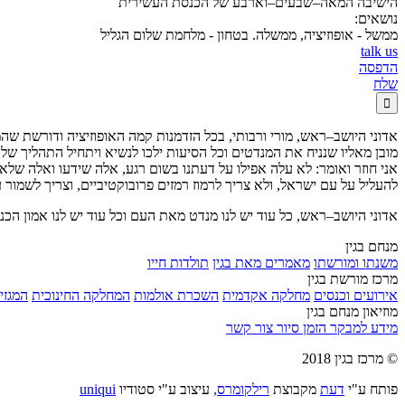
הישיבה המאה–שבעים–וארבע של הכנסת העשירית
נושאים:
ממשל - אופוזיציה, ממשלה. בטחון - מלחמת שלום הגליל
talk us
הדפסה
שלח

אדוני היושב–ראש, מורי ורבותי, בכל הזדמנות קמה האופוזיציה ודורשת 
מובן מאליו שנניח את המנדטים וכל הסיעות ילכו לנשיא ויתחיל התהליך ש
אני חוזר ואומר: לא עלה אפילו על דעתנו בשום רגע, אלה שידעו ואלה שלא י
להעליל על עם ישראל, ולא צריך לרמוז רמזים פרובוקטיביים, וצריך לשמור ע
אדוני היושב–ראש, כל עוד יש לנו מנדט מאת העם וכל עוד יש לנו אמון הכנ
מנחם בגין
משנתו ומורשתו
מאמרים מאת בגין
תולדות חייו
מרכז מורשת בגין
אירועים וכנסים
מחלקה אקדמית
השכרת אולמות
המחלקה החינוכית
המגזין
מוזיאון מנחם בגין
מידע למבקר
הזמן סיור
צור קשר
© מרכז בגין 2018
פותח ע"י
דעת
מקבוצת
רילקומרס,
עיצוב ע"י סטודיו
uniqui