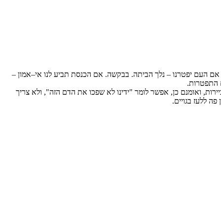
אם העם יפטרנו – נלך הביתה. בבקשה. אם הכנסת תביע לנו אי–אמון –
ם התפטרות.
ירות, ואומנם כן, אפשר לומר "ידינו לא שפכו את הדם הזה", ולא צריך
פה ללעז בגויים.