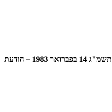
הישיבה המאה–שבעים–וארבע של הכנסת העשירית – יום שני, א` באדר התשמ"ג 14 בפברואר 1983 – הודעת