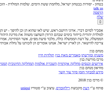
בטחון - יסודות בבטחון ישראל, מלחמת ששת הימים. שלמות המולדת - הזכ
talk us
הדפסה
שלח

אסביר לסיום דברי, אדוני היושב-ראש, שיש לאו שהוא הן וכן להיפך - יש ה
למולדת יהודית בייחוד בימים שבהם הרודן השחצני משווה את מדינת היהודי
הממשלה, על דעת הממשלה כולה, מלבד סיעת מפ״ם, אשר הסתייגה, אמרה כי
צריכה להישאר. הן לארץ ישראל. אנחנו אומרים הן לזכותנו על נחלת אבותינו
מנחם בגין
משנתו ומורשתו
מאמרים מאת בגין
תולדות חייו
מרכז מורשת בגין
אירועים וכנסים
מחלקה אקדמית
השכרת אולמות
המחלקה החינוכית
המגזין
מוזיאון מנחם בגין
מידע למבקר
הזמן סיור
צור קשר
© מרכז בגין 2018
פותח ע"י
דעת
מקבוצת
רילקומרס,
עיצוב ע"י סטודיו
uniqui