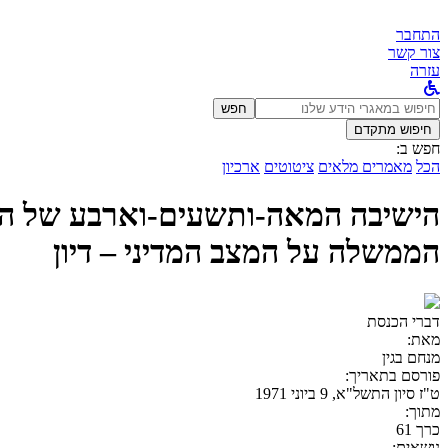
התחבר
צור קשר
עזרה
לחפש
חפש
ב:
חיפוש מתקדם
חפש ב:
הכל
מאמרים מלאים
ציטוטים
ארכיון
הממשלה על המצב המדיני – דיון
דברי הכנסת
מאת:
מנחם בגין
פורסם בתאריך:
ט"ז סיון התשל"א, 9 ביוני 1971
מתוך:
כרך 61
נושאים: