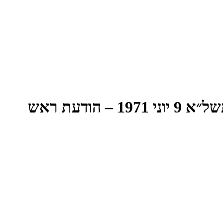
הישיבה המאה-ותשעים-וארבע של הכנסת השביעית – יום רביעי ט״ז סיון תשל״א 9 יוני 1971 – הודעת ראש