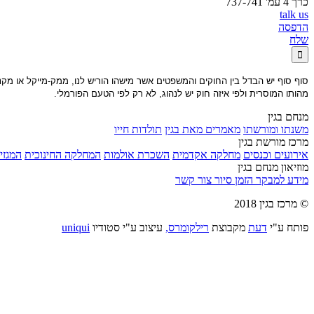
כרך 4 עמ' 737-741
talk us
הדפסה
שלח

סוף סוף יש הבדל בין החוקים והמשפטים אשר מישהו הוריש לנו, ממק-מייקל או מקנ
מהותו המוסרית ולפי איזה חוק יש לנהוג, לא רק לפי הטעם הפורמלי.
מנחם בגין
משנתו ומורשתו
מאמרים מאת בגין
תולדות חייו
מרכז מורשת בגין
אירועים וכנסים
מחלקה אקדמית
השכרת אולמות
המחלקה החינוכית
המגזין
מוזיאון מנחם בגין
מידע למבקר
הזמן סיור
צור קשר
© מרכז בגין 2018
פותח ע"י
דעת
מקבוצת
רילקומרס,
עיצוב ע"י סטודיו
uniqui