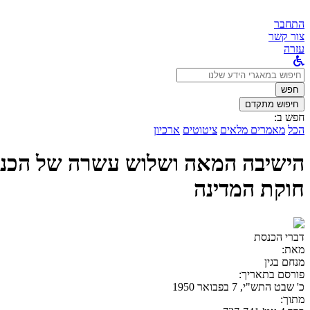
התחבר
צור קשר
עזרה
לחפש
ב:
חפש
חיפוש מתקדם
חפש ב:
הכל
מאמרים מלאים
ציטוטים
ארכיון
הישיבה המאה ושלוש עשרה של הכנסת 
חוקת המדינה
דברי הכנסת
מאת:
מנחם בגין
פורסם בתאריך:
כ' שבט התש"י, 7 בפבואר 1950
מתוך: