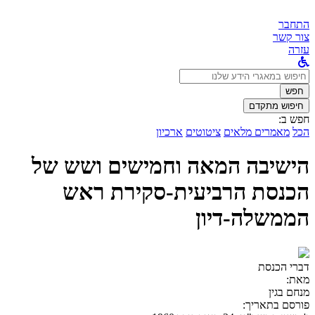
התחבר
צור קשר
עזרה
לחפש
ב:
חפש
חיפוש מתקדם
חפש ב:
הכל
מאמרים מלאים
ציטוטים
ארכיון
הישיבה המאה וחמישים ושש של
הכנסת הרביעית-סקירת ראש
הממשלה-דיון
דברי הכנסת
מאת:
מנחם בגין
פורסם בתאריך: