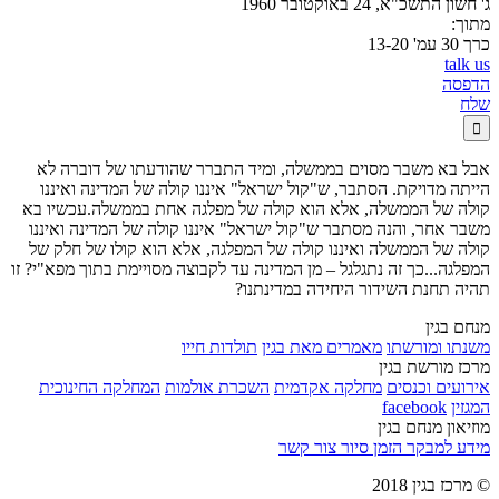
ג' חשון התשכ"א, 24 באוקטובר 1960
מתוך:
כרך 30 עמ' 13-20
talk us
הדפסה
שלח

אבל בא משבר מסוים בממשלה, ומיד התברר שהודעתו של דוברה לא
הייתה מדויקת. הסתבר, ש"קול ישראל" איננו קולה של המדינה ואיננו
קולה של הממשלה, אלא הוא קולה של מפלגה אחת בממשלה.עכשיו בא
משבר אחר, והנה מסתבר ש"קול ישראל" איננו קולה של המדינה ואיננו
קולה של הממשלה ואיננו קולה של המפלגה, אלא הוא קולו של חלק של
המפלגה...כך זה נתגלגל – מן המדינה עד לקבוצה מסויימת בתוך מפא"י? זו
תהיה תחנת השידור היחידה במדינתנו?
מנחם בגין
משנתו ומורשתו
מאמרים מאת בגין
תולדות חייו
מרכז מורשת בגין
אירועים וכנסים
מחלקה אקדמית
השכרת אולמות
המחלקה החינוכית
המגזין
facebook
מוזיאון מנחם בגין
מידע למבקר
הזמן סיור
צור קשר
© מרכז בגין 2018